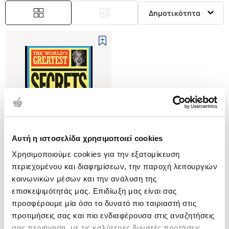
Δημοτικότητα
Αυτή η ιστοσελίδα χρησιμοποιεί cookies
Εξαντλημένο
Χρησιμοποιούμε cookies για την εξατομίκευση
περιεχομένου και διαφημίσεων, την παροχή λειτουργιών
(
0
)
κοινωνικών μέσων και την ανάλυση της
(P/B) THE WORLD'S GREATEST
επισκεψιμότητάς μας. Επιδίωξη μας είναι σας
SECRETS
προσφέρουμε μία όσο το δυνατό πιο ταιριαστή στις
HALL ALLAN
προτιμήσεις σας και πιο ενδιαφέρουσα στις αναζητήσεις
Κωδ. Πολιτείας
:
0751-0119
σας περιήγηση, με τις καλύτερες δυνατές προτάσεις.