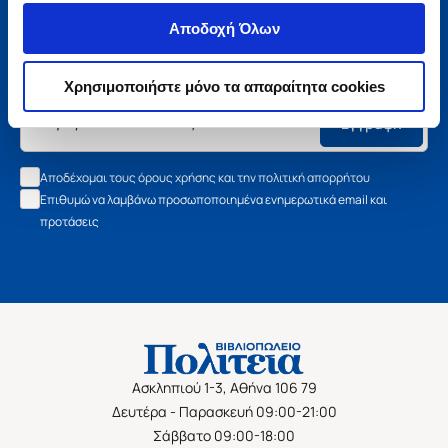
Μάθετε τα νέα της Πολιτείας
Αποδοχή Όλων
Εγγραφείτε στο newsletter μας και μάθετε πρώτοι όλα τα
νέα βιβλία, τις εξαιρετικές τιμές και τις εκδηλώσεις μας.
Χρησιμοποιήστε μόνο τα απαραίτητα cookies
Εγγραφή
Αποδέχομαι τους όρους χρήσης και την πολιτική απορρήτου
Επιθυμώ να λαμβάνω προσωποποιημένα ενημερωτικά email και
προτάσεις
Ασκληπιού 1-3, Αθήνα 106 79
Δευτέρα - Παρασκευή 09:00-21:00
Σάββατο 09:00-18:00