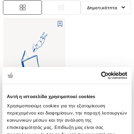
Δημοτικότητα
Αυτή η ιστοσελίδα χρησιμοποιεί cookies
(
0
)
Χρησιμοποιούμε cookies για την εξατομίκευση
(P/B) JACQUES DERRIDA -
OPENING LINES
περιεχομένου και διαφημίσεων, την παροχή λειτουργιών
HOBSON MARIAN
κοινωνικών μέσων και την ανάλυση της
επισκεψιμότητάς μας. Επιδίωξη μας είναι σας
Κωδ. Πολιτείας
:
3707-0367