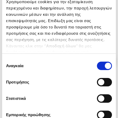
Χρησιμοποιούμε cookies για την εξατομίκευση
ΜΕΤΑ ΤΟΝ ΤΡΟΜΟ
TERRORISM FOR HUMANITY
Η ΠΟΛΙΤΙΚΗ ΒΙΑ ΜΕ ΠΡΟΣΧΗΜΑ
περιεχομένου και διαφημίσεων, την παροχή λειτουργιών
HONDERICH TED
ΤΟΝ ΑΝΘΡΩΠΙΣΜΟ
HONDERICH TED
κοινωνικών μέσων και την ανάλυση της
Κωδ. Πολιτείας
:
3476-0026
επισκεψιμότητάς μας. Επιδίωξη μας είναι σας
Κωδ. Πολιτείας
:
2120-0175
προσφέρουμε μία όσο το δυνατό πιο ταιριαστή στις
προτιμήσεις σας και πιο ενδιαφέρουσα στις αναζητήσεις
.
99
.
59
.
30
17
€
12
€
23
€
σας περιήγηση, με τις καλύτερες δυνατές προτάσεις.
Τιμή Έκδοσης
Τιμή Πολιτείας
Τιμή Πολιτείας
Κάνοντας κλικ στην ‘’
Αποδοχή όλων
’’ θα μας
βοηθήσετε να ανταποκριθούμε στα παραπάνω.
Μπορείτε επίσης να επεξεργαστείτε ποια cookies σας
Επιλογή
ενδιαφέρουν και να επιλέξετε από τα παρακάτω με την
Αναγκαία
συγκατάθεσης
‘’
Αποδοχή επιλογών
΄΄και να ενημερωθείτε σχετικά με
τα cookies στην ‘’Προβολή λεπτομερειών’’.
Προτιμήσεις
Στατιστικά
Εμπορικής προώθησης