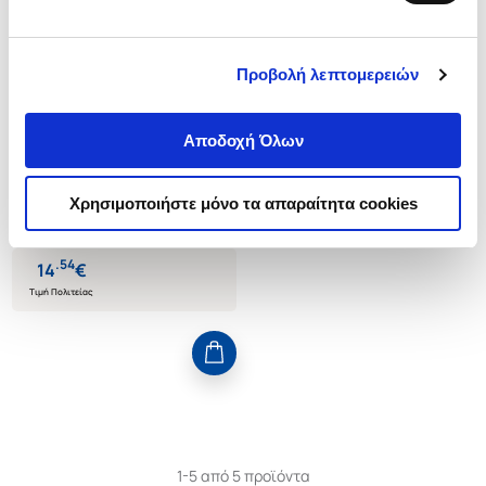
Προβολή λεπτομερειών
(
0
)
(P/B) AFTER THE TERROR
Αποδοχή Όλων
HONDERICH TED
Κωδ. Πολιτείας
:
1275-0081
Χρησιμοποιήστε μόνο τα απαραίτητα cookies
.
54
14
€
Τιμή Πολιτείας
1-5 από 5 προϊόντα