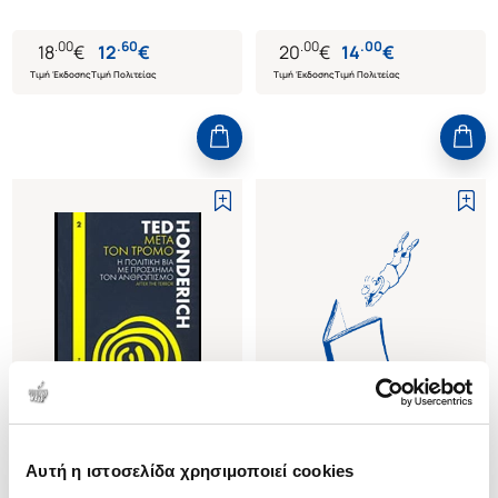
.
00
.
60
.
00
.
00
18
€
12
€
20
€
14
€
Τιμή Έκδοσης
Τιμή Πολιτείας
Τιμή Έκδοσης
Τιμή Πολιτείας
Αυτή η ιστοσελίδα χρησιμοποιεί cookies
(
0
)
(
0
)