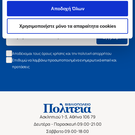
Μάθετε τα νέα της Πολιτείας
Αποδοχή Όλων
Εγγραφείτε στο newsletter μας και μάθετε πρώτοι όλα τα
νέα βιβλία, τις εξαιρετικές τιμές και τις εκδηλώσεις μας.
Χρησιμοποιήστε μόνο τα απαραίτητα cookies
Εγγραφή
Αποδέχομαι τους όρους χρήσης και την πολιτική απορρήτου
Επιθυμώ να λαμβάνω προσωποποιημένα ενημερωτικά email και
προτάσεις
Ασκληπιού 1-3, Αθήνα 106 79
Δευτέρα - Παρασκευή 09:00-21:00
Σάββατο 09:00-18:00