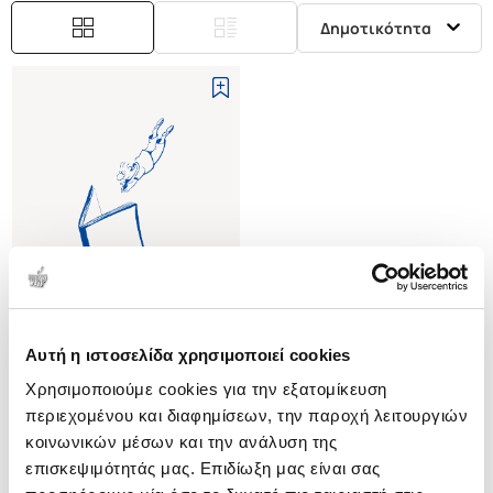
Δημοτικότητα
Αυτή η ιστοσελίδα χρησιμοποιεί cookies
(
0
)
Χρησιμοποιούμε cookies για την εξατομίκευση
(H/B) UNDERSTANDING WOOD -
A CRAFTSMAN'S GUIDE TO
περιεχομένου και διαφημίσεων, την παροχή λειτουργιών
WOOD
HOADLEY R. BRUCE
κοινωνικών μέσων και την ανάλυση της
επισκεψιμότητάς μας. Επιδίωξη μας είναι σας
Κωδ. Πολιτείας
:
4244-0005