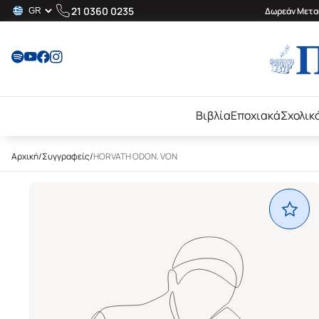
21 0360 0235
Δωρεάν Μεταφ
Βιβλία
Εποχιακά
Σχολικ
Αρχική
/
Συγγραφείς
/
HORVATH ODON. VON