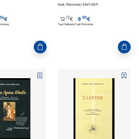
Κωδ. Πολιτείας
:
5347-0071
34
.
72
.
90
€
12
€
8
€
λιτείας
Τιμή Έκδοσης
Τιμή Πολιτείας