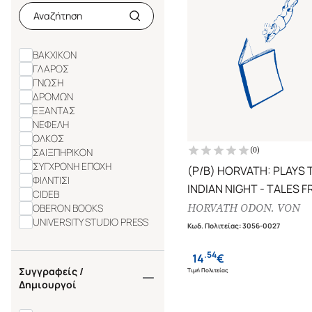
ΒΑΚΧΙΚΟΝ
ΓΛΑΡΟΣ
ΓΝΩΣΗ
ΔΡΟΜΩΝ
ΕΞΑΝΤΑΣ
ΝΕΦΕΛΗ
ΟΛΚΟΣ
(
0
)
ΣΑΙΞΠΗΡΙΚΟΝ
ΣΥΓΧΡΟΝΗ ΕΠΟΧΗ
(P/B) HORVATH: PLAYS 
ΦΙΛΝΤΙΣΙ
INDIAN NIGHT - TALES 
CIDEB
THE VIENNA
HORVATH ODON. VON
OBERON BOOKS
UNIVERSITY STUDIO PRESS
Κωδ. Πολιτείας
:
3056-0027
.
54
14
€
Συγγραφείς /
Τιμή Πολιτείας
Δημιουργοί