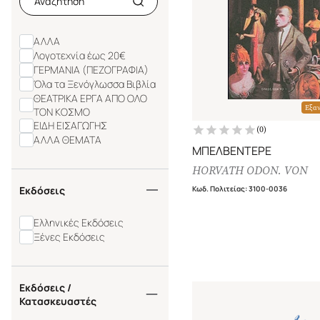
ΑΛΛΑ
Λογοτεχνία έως 20€
ΓΕΡΜΑΝΙΑ (ΠΕΖΟΓΡΑΦΙΑ)
Όλα τα Ξενόγλωσσα Βιβλία
ΘΕΑΤΡΙΚΑ ΕΡΓΑ ΑΠΟ ΟΛΟ
Εξα
ΤΟΝ ΚΟΣΜΟ
ΕΙΔΗ ΕΙΣΑΓΩΓΗΣ
(
0
)
ΑΛΛΑ ΘΕΜΑΤΑ
ΜΠΕΛΒΕΝΤΕΡΕ
HORVATH ODON. VON
Εκδόσεις
Κωδ. Πολιτείας
:
3100-0036
Ελληνικές Εκδόσεις
Ξένες Εκδόσεις
Εκδόσεις /
Κατασκευαστές