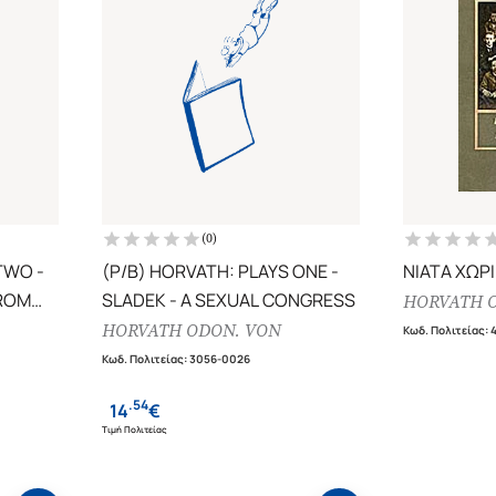
(
0
)
TWO -
(P/B) HORVATH: PLAYS ONE -
ΝΙΑΤΑ ΧΩΡ
FROM
SLADEK - A SEXUAL CONGRESS
HORVATH 
HORVATH ODON. VON
Κωδ. Πολιτείας
:
Κωδ. Πολιτείας
:
3056-0026
.
54
14
€
Τιμή Πολιτείας