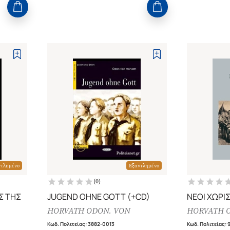
ντλημένο
Εξαντλημένο
(
0
)
Σ ΤΗΣ
JUGEND OHNE GOTT (+CD)
ΝΕΟΙ ΧΩΡΙ
HORVATH ODON. VON
HORVATH 
Κωδ. Πολιτείας
:
3882-0013
Κωδ. Πολιτείας
: