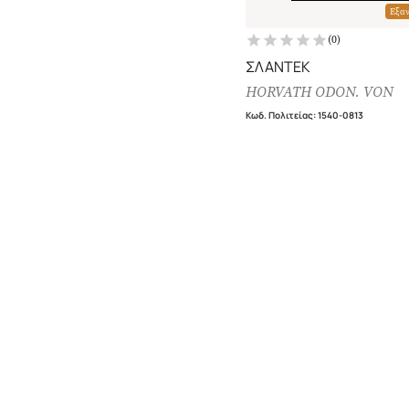
Εξα
(
0
)
ΣΛΑΝΤΕΚ
HORVATH ODON. VON
Κωδ. Πολιτείας
:
1540-0813