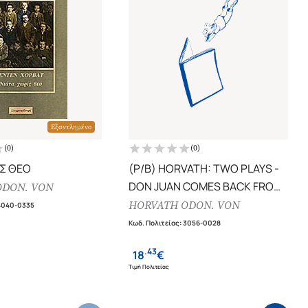
Εξαντλημένο
(
0
)
(
0
)
ΙΣ ΘΕΟ
(P/B) HORVATH: TWO PLAYS -
DON JUAN COMES BACK FROM
ODON. VON
THE WAR
HORVATH ODON. VON
4040-0335
Κωδ. Πολιτείας
:
3056-0028
.
43
18
€
Τιμή Πολιτείας