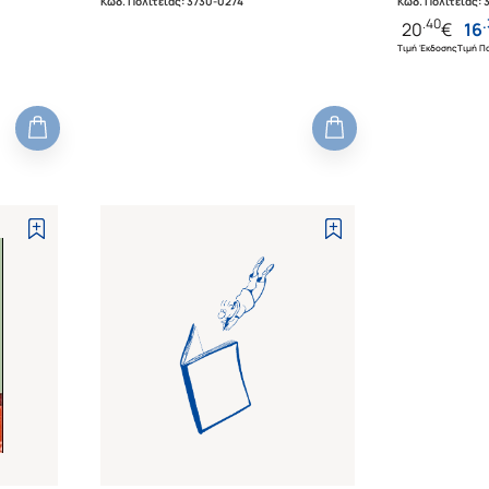
Κωδ. Πολιτείας
:
3730-0274
Κωδ. Πολιτείας
:
.
40
.
20
€
16
Τιμή Έκδοσης
Τιμή Πο