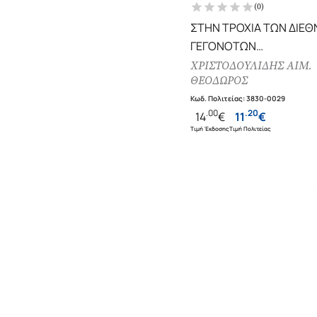
(
0
)
ΣΤΗΝ ΤΡΟΧΙΑ ΤΩΝ ΔΙΕ
ΓΕΓΟΝΟΤΩΝ
ΕΠΙΣΗΜΑΝΣΕΙΣ ΣΕ ΤΟΝ
ΧΡΙΣΤΟΔΟΥΛΙΔΗΣ ΑΙΜ.
ΘΕΟΔΩΡΟΣ
ΕΛΑΣΣΟΝΑ
Κωδ. Πολιτείας
:
3830-0029
.
00
.
20
14
€
11
€
Τιμή Έκδοσης
Τιμή Πολιτείας