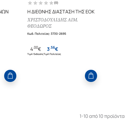
(
0
)
ΘΝΩΝ
Η ΔΙΕΘΝΗΣ ΔΙΑΣΤΑΣΗ ΤΗΣ ΕΟΚ
ΧΡΙΣΤΟΔΟΥΛΙΔΗΣ ΑΙΜ.
ΘΕΟΔΩΡΟΣ
Ο
Κωδ. Πολιτείας
:
3730-2695
.
00
.
56
4
€
3
€
Τιμή Έκδοσης
Τιμή Πολιτείας
1-10 από 10 προϊόντα