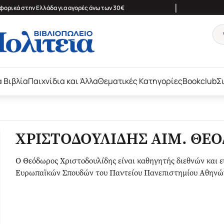
|
ορικά στην Ελλάδα για αγορές άνω των 30€
ά Βιβλία
Παιχνίδια και Άλλα
Θεματικές Κατηγορίες
Bookclub
Σ
ΧΡΙΣΤΟΔΟΥΛΙΔΗΣ ΑΙΜ. ΘΕ
Ο Θεόδωρος Χριστοδουλίδης είναι καθηγητής διεθνών και 
Ευρωπαϊκών Σπουδών του Παντείου Πανεπιστημίου Αθηνών.