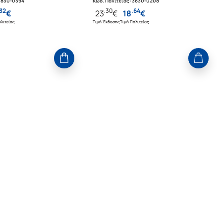
3830-0394
Κωδ. Πολιτείας
:
3830-0208
32
.
30
.
64
€
23
€
18
€
λιτείας
Τιμή Έκδοσης
Τιμή Πολιτείας