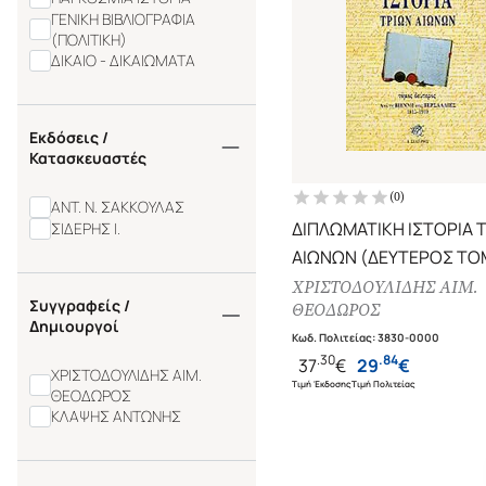
ΓΕΝΙΚΗ ΒΙΒΛΙΟΓΡΑΦΙΑ
(ΠΟΛΙΤΙΚΗ)
ΔΙΚΑΙΟ - ΔΙΚΑΙΩΜΑΤΑ
Εκδόσεις /
Κατασκευαστές
(
0
)
ΑΝΤ. Ν. ΣΑΚΚΟΥΛΑΣ
ΔΙΠΛΩΜΑΤΙΚΗ ΙΣΤΟΡΙΑ 
ΣΙΔΕΡΗΣ Ι.
ΑΙΩΝΩΝ (ΔΕΥΤΕΡΟΣ ΤΟ
ΑΠΟ ΤΗ ΒΙΕΝΝΗ ΣΤΙΣ
ΧΡΙΣΤΟΔΟΥΛΙΔΗΣ ΑΙΜ.
Συγγραφείς /
ΘΕΟΔΩΡΟΣ
ΒΕΡΣΑΛΛΙΕΣ 1815-1919
Δημιουργοί
Κωδ. Πολιτείας
:
3830-0000
.
30
.
84
37
€
29
€
ΧΡΙΣΤΟΔΟΥΛΙΔΗΣ ΑΙΜ.
Τιμή Έκδοσης
Τιμή Πολιτείας
ΘΕΟΔΩΡΟΣ
ΚΛΑΨΗΣ ΑΝΤΩΝΗΣ