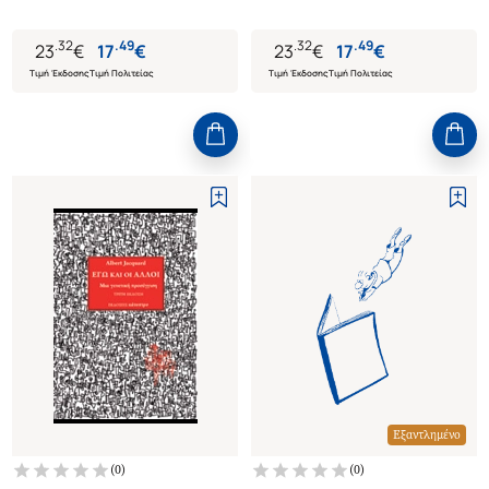
ΑΝΑΓΝΩΣΤΕΣ
ΝΕΑΡΟΥΣ ΑΝΑΓΝΩΣΤΕΣ
.
32
.
49
.
32
.
49
23
€
17
€
23
€
17
€
Τιμή Έκδοσης
Τιμή Πολιτείας
Τιμή Έκδοσης
Τιμή Πολιτείας
Εξαντλημένο
(
0
)
(
0
)