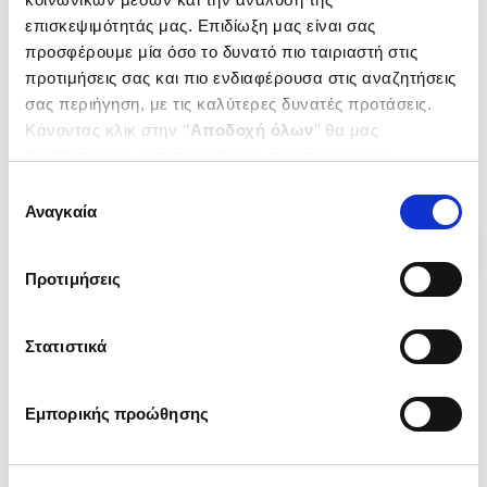
επισκεψιμότητάς μας. Επιδίωξη μας είναι σας
προσφέρουμε μία όσο το δυνατό πιο ταιριαστή στις
Εξαντλημένο
Εξαντλημένο
προτιμήσεις σας και πιο ενδιαφέρουσα στις αναζητήσεις
(
0
)
(
0
)
σας περιήγηση, με τις καλύτερες δυνατές προτάσεις.
ΠΕΝΤΕ ΔΙΣΕΚΑΤΟΜΜΥΡΙΑ
Η ΚΛΗΡΟΝΟΜΙΑ ΤΗΣ
Κάνοντας κλικ στην ‘’
Αποδοχή όλων
’’ θα μας
ΑΝΘΡΩΠΟΙ Σ' ΕΝΑ ΠΛΕΟΥΜΕΝΟ
ΕΛΕΥΘΕΡΙΑΣ
βοηθήσετε να ανταποκριθούμε στα παραπάνω.
ΑΠΟ ΤΗΝ ΖΩΙΚΟΤΗΤΑ ΣΤΗΝ
JACQUARD ALBERT
JACQUARD ALBERT
Μπορείτε επίσης να επεξεργαστείτε ποια cookies σας
ΑΝΘΡΩΠΟΣΥΝΗ
Επιλογή
Κωδ. Πολιτείας
:
4610-0076
Κωδ. Πολιτείας
:
4610-0071
ενδιαφέρουν και να επιλέξετε από τα παρακάτω με την
Αναγκαία
συγκατάθεσης
‘’
Αποδοχή επιλογών
΄΄και να ενημερωθείτε σχετικά με
τα cookies στην ‘’Προβολή λεπτομερειών’’.
Προτιμήσεις
Στατιστικά
Εμπορικής προώθησης