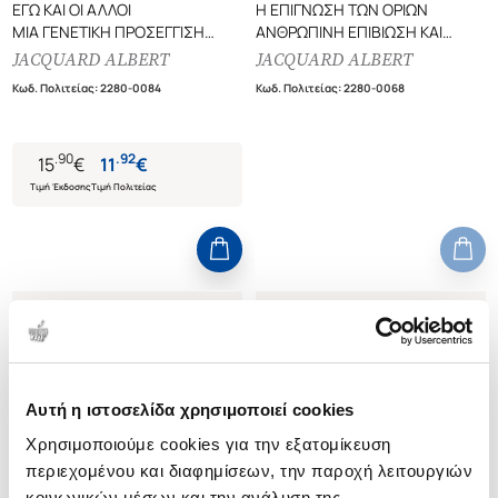
ΕΓΩ ΚΑΙ ΟΙ ΑΛΛΟΙ
Η ΕΠΙΓΝΩΣΗ ΤΩΝ ΟΡΙΩΝ
ΜΙΑ ΓΕΝΕΤΙΚΗ ΠΡΟΣΕΓΓΙΣΗ
ΑΝΘΡΩΠΙΝΗ ΕΠΙΒΙΩΣΗ ΚΑΙ
(ΤΡΙΤΗ ΕΚΔΟΣΗ)
ΠΟΛΙΤΙΣΜΟΣ ΣΕ ΕΝΑΝ
JACQUARD ALBERT
JACQUARD ALBERT
ΠΕΠΕΡΑΣΜΕΝΟ ΚΟΣΜΟ
Κωδ. Πολιτείας
:
2280-0084
Κωδ. Πολιτείας
:
2280-0068
.
90
.
92
15
€
11
€
Τιμή Έκδοσης
Τιμή Πολιτείας
Αυτή η ιστοσελίδα χρησιμοποιεί cookies
Χρησιμοποιούμε cookies για την εξατομίκευση
περιεχομένου και διαφημίσεων, την παροχή λειτουργιών
κοινωνικών μέσων και την ανάλυση της