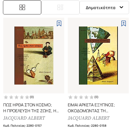
Δημοτικότητα
(
0
)
(
0
)
ΠΩΣ ΗΡΘΑ ΣΤΟΝ ΚΟΣΜΟ;
ΕΙΜΑΙ ΑΡΚΕΤΑ ΕΞΥΠΝΟΣ;
Η ΠΡΟΕΛΕΥΣΗ ΤΗΣ ΖΩΗΣ, Η
ΟΙΚΟΔΟΜΩΝΤΑΣ ΤΗ
ΕΞΕΛΙΞΗ ΤΩΝ ΜΟΡΦΩΝ ΤΗΣ ΚΑΙ
ΝΟΗΜΟΣΥΝΗ, ΤΗΝ
JACQUARD ALBERT
JACQUARD ALBERT
ΤΑ ΜΥΣΤΙΚΑ ΤΗΣ ΓΙΑ ΤΟΝ
ΠΡΟΣΩΠΙΚΟΤΗΤΑ ΚΑΙ ΤΙΣ
Κωδ. Πολιτείας
:
2280-0157
Κωδ. Πολιτείας
:
2280-0158
ΑΝΘΡΩΠΟ - ΓΙΑ ΝΕΑΡΟΥΣ
ΑΝΘΡΩΠΙΝΕΣ ΣΧΕΣΕΙΣ - ΓΙΑ