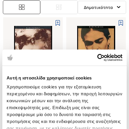
Δημοτικότητα
Αυτή η ιστοσελίδα χρησιμοποιεί cookies
Εξαντλημένο
Εξαντλημένο
Χρησιμοποιούμε cookies για την εξατομίκευση
περιεχομένου και διαφημίσεων, την παροχή λειτουργιών
(
0
)
(
0
)
κοινωνικών μέσων και την ανάλυση της
ΛΟΥ ΑΝΤΡΕΑΣ ΣΑΛΟΜΕ
ΦΡΙΝΤΑ ΚΑΛΟ
επισκεψιμότητάς μας. Επιδίωξη μας είναι σας
Η ΒΙΟΓΡΑΦΙΑ ΜΙΑΣ ΜΟΙΡΑΙΑΣ
Η ΖΩΗ ΜΙΑΣ ΑΔΑΜΑΣΤΗΣ
ΓΥΝΑΙΚΑΣ
ΓΥΝΑΙΚΑΣ
προσφέρουμε μία όσο το δυνατό πιο ταιριαστή στις
SALBER LINDE
SALBER LINDE
προτιμήσεις σας και πιο ενδιαφέρουσα στις αναζητήσεις
Κωδ. Πολιτείας
:
2738-0038
Κωδ. Πολιτείας
:
2738-0197
σας περιήγηση, με τις καλύτερες δυνατές προτάσεις.