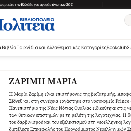
|
ορικά στην Ελλάδα για αγορές άνω των 30€
ά Βιβλία
Παιχνίδια και Άλλα
Θεματικές Κατηγορίες
Bookclub
Σ
ΖΑΡΙΜΗ ΜΑΡΙΑ
Η Μαρία Ζαρίμη είναι επιστήμονας της βιοϊατρικής. Αποφ
Σίδνεϋ και στη συνέχεια εργάστηκε στο νοσοκομείο Prince 
Πανεπιστήμιο της Νέας Νότιας Ουαλίας ειδικεύτηκε στις ν
των θετικών επιστημών με τη μελέτη της λογοτεχνίας. Η δ
του δαρβινισμού και του εξελικτισμού στη νεοελληνική λο
διετέλεσε Επικεφαλής του Προγράμματος Νεοελληνικών Σ