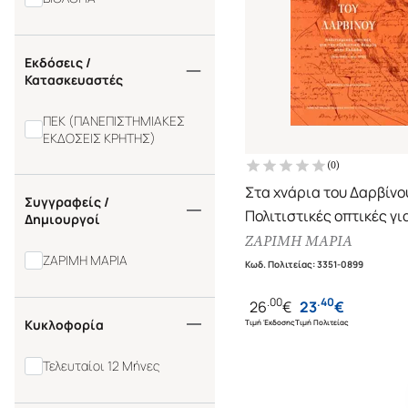
Εκδόσεις /
Κατασκευαστές
ΠΕΚ (ΠΑΝΕΠΙΣΤΗΜΙΑΚΕΣ
ΕΚΔΟΣΕΙΣ ΚΡΗΤΗΣ)
(
0
)
Στα χνάρια του Δαρβίνο
Συγγραφείς /
Πολιτιστικές οπτικές γι
Δημιουργοί
εξελικτική θεωρία στην
ΖΑΡΙΜΗ ΜΑΡΙΑ
ΖΑΡΙΜΗ ΜΑΡΙΑ
Ελλάδα (δεκ.1880-δεκ.19
Κωδ. Πολιτείας
:
3351-0899
.
00
.
40
26
€
23
€
Κυκλοφορία
Τιμή Έκδοσης
Τιμή Πολιτείας
Τελευταίοι 12 Μήνες