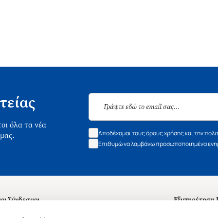
τείας
οι όλα τα νέα
Αποδέχομαι τους όρους χρήσης και την πολι
 μας.
Επιθυμώ να λαμβάνω προσωποποιημένα ενημ
οι Σύνδεσμοι
Εξυπηρέτηση
ά με εμάς
Συχνές ερωτή