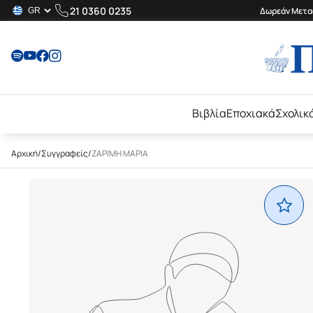
21 0360 0235
Δωρεάν Μεταφ
Βιβλία
Εποχιακά
Σχολικ
Αρχική
/
Συγγραφείς
/
ΖΑΡΙΜΗ ΜΑΡΙΑ