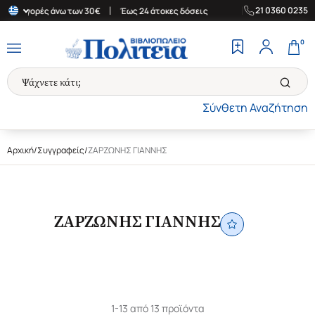
|
|
21 0360 0235
ια αγορές άνω των 30€
Έως 24 άτοκες δόσεις
Δωρεάν Μεταφορικ
0
Σύνθετη Αναζήτηση
Αρχική
/
Συγγραφείς
/
ΖΑΡΖΩΝΗΣ ΓΙΑΝΝΗΣ
ΖΑΡΖΩΝΗΣ ΓΙΑΝΝΗΣ
1-13 από 13 προϊόντα