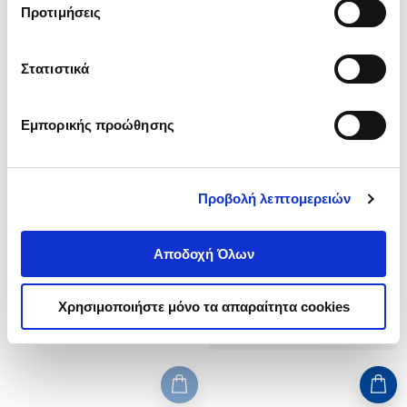
Προτιμήσεις
Στατιστικά
Εμπορικής προώθησης
Εξαντλημένο
(
0
)
(
0
)
ΧΑΛΚΙΔΙΚΗ
Η ΧΩΡΑ ΤΩΝ ΛΑΠΙΘΩΝ
Προβολή λεπτομερειών
ΖΑΡΖΩΝΗΣ ΓΙΩΡΓΟΣ
ΖΑΡΖΩΝΗΣ ΓΙΩΡΓΟΣ
Κωδ. Πολιτείας
:
1779-0007
Κωδ. Πολιτείας
:
1779-0006
Αποδοχή Όλων
Χρησιμοποιήστε μόνο τα απαραίτητα cookies
.
92
.
54
46
€
37
€
Τιμή Έκδοσης
Τιμή Πολιτείας