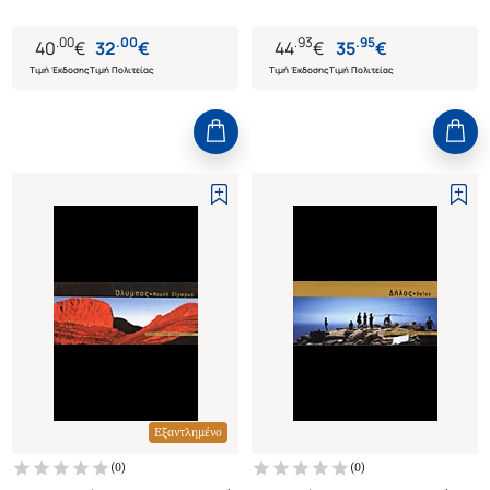
.
00
.
00
.
93
.
95
40
€
32
€
44
€
35
€
Τιμή Έκδοσης
Τιμή Πολιτείας
Τιμή Έκδοσης
Τιμή Πολιτείας
Εξαντλημένο
(
0
)
(
0
)