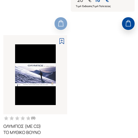
20
€
16
€
Τιμή Έκδοσης
Τιμή Πολιτείας
(
0
)
ΟΛΥΜΠΟΣ (ΜΕ CD)
ΤΟ ΜΥΘΙΚΟ ΒΟΥΝΟ