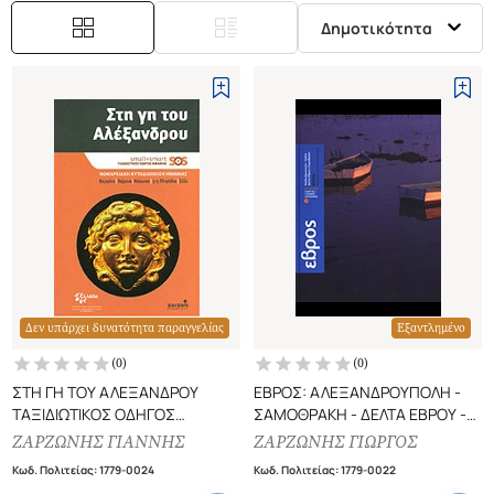
Δημοτικότητα
Δεν υπάρχει δυνατότητα παραγγελίας
Εξαντλημένο
(
0
)
(
0
)
ΣΤΗ ΓΗ ΤΟΥ ΑΛΕΞΑΝΔΡΟΥ
ΕΒΡΟΣ: ΑΛΕΞΑΝΔΡΟΥΠΟΛΗ -
ΤΑΞΙΔΙΩΤΙΚΟΣ ΟΔΗΓΟΣ
ΣΑΜΟΘΡΑΚΗ - ΔΕΛΤΑ ΕΒΡΟΥ -
ΗΜΑΘΙΑΣ - ΒΕΡΓΙΝΑ,ΒΕΡΟΙΑ,
ΔΑΣΟΣ ΔΑΔΙΑΣ - ΔΙΔΥΜΟΤΕΙΧΟ
ΖΑΡΖΩΝΗΣ ΓΙΑΝΝΗΣ
ΖΑΡΖΩΝΗΣ ΓΙΩΡΓΟΣ
ΝΑΟΥΣΑ, 3-5 ΠΗΓΑΔΙΑ, ΣΕΛΙ
Κωδ. Πολιτείας
:
1779-0024
Κωδ. Πολιτείας
:
1779-0022
(ΖΑΡΖΩΝΗΣ ΓΙΑΝΝΗΣ,