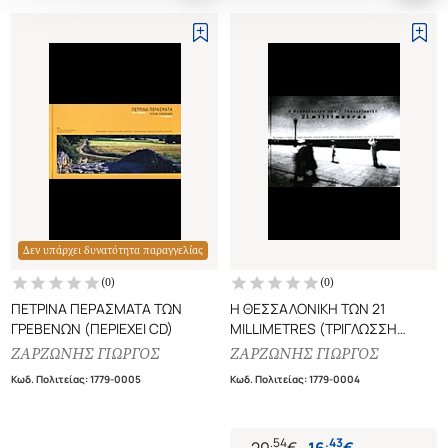
Δεν υπάρχει δυνατότητα παραγγελίας
(
0
)
(
0
)
ΠΕΤΡΙΝΑ ΠΕΡΑΣΜΑΤΑ ΤΩΝ
Η ΘΕΣΣΑΛΟΝΙΚΗ ΤΩΝ 21
ΓΡΕΒΕΝΩΝ (ΠΕΡΙΕΧΕΙ CD)
MILLIMETRES (ΤΡΙΓΛΩΣΣΗ
ΕΚΔΟΣΗ)
ΖΑΡΖΩΝΗΣ ΓΙΩΡΓΟΣ
ΖΑΡΖΩΝΗΣ ΓΙΩΡΓΟΣ
KEIMENA: ΡΟΔΟΛΦΟΣ ΜΑΣΛΙΑΣ
Κωδ. Πολιτείας
:
1779-0005
Κωδ. Πολιτείας
:
1779-0004
- ΕΛΛΗΝΙΚΑ, ΑΓΓΛΙΚΑ, ΓΑΛΛΙΚΑ
.
54
.
43