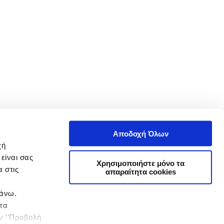
Αποδοχή Όλων
χή
είναι σας
Χρησιμοποιήστε μόνο τα
 στις
απαραίτητα cookies
πάνω.
 τα
ην ‘’Προβολή