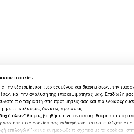
μοποιεί cookies
ια την εξατομίκευση περιεχομένου και διαφημίσεων, την παρο
έσων και την ανάλυση της επισκεψιμότητάς μας. Επιδίωξη μας 
υνατό πιο ταιριαστή στις προτιμήσεις σας και πιο ενδιαφέρουσα
η, με τις καλύτερες δυνατές προτάσεις.
δοχή όλων
’’ θα μας βοηθήσετε να ανταποκριθούμε στα παρα
ργαστείτε ποια cookies σας ενδιαφέρουν και να επιλέξετε από
χή επιλογών
΄΄και να ενημερωθείτε σχετικά με τα cookies στ