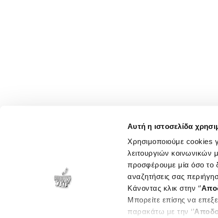
Αυτή η ιστοσελίδα χρησι
Χρησιμοποιούμε cookies γ
λειτουργιών κοινωνικών μ
προσφέρουμε μία όσο το δ
αναζητήσεις σας περιήγησ
Κάνοντας κλικ στην ‘’
Απο
Μπορείτε επίσης να επεξε
παρακάτω με την ‘’
Αποδο