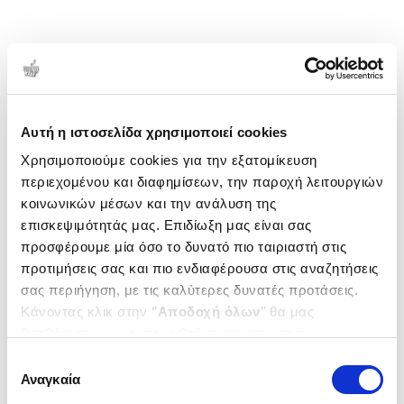
Αυτή η ιστοσελίδα χρησιμοποιεί cookies
Χρησιμοποιούμε cookies για την εξατομίκευση
περιεχομένου και διαφημίσεων, την παροχή λειτουργιών
κοινωνικών μέσων και την ανάλυση της
επισκεψιμότητάς μας. Επιδίωξη μας είναι σας
προσφέρουμε μία όσο το δυνατό πιο ταιριαστή στις
προτιμήσεις σας και πιο ενδιαφέρουσα στις αναζητήσεις
σας περιήγηση, με τις καλύτερες δυνατές προτάσεις.
Κάνοντας κλικ στην ‘’
Αποδοχή όλων
’’ θα μας
βοηθήσετε να ανταποκριθούμε στα παραπάνω.
Μπορείτε επίσης να επεξεργαστείτε ποια cookies σας
Επιλογή
ενδιαφέρουν και να επιλέξετε από τα παρακάτω με την
Αναγκαία
συγκατάθεσης
‘’
Αποδοχή επιλογών
΄΄και να ενημερωθείτε σχετικά με