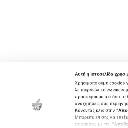
Αυτή η ιστοσελίδα χρησι
Χρησιμοποιούμε cookies γ
λειτουργιών κοινωνικών μ
προσφέρουμε μία όσο το δ
αναζητήσεις σας περιήγησ
Κάνοντας κλικ στην ‘’
Απο
Μπορείτε επίσης να επεξε
παρακάτω με την ‘’
Αποδο