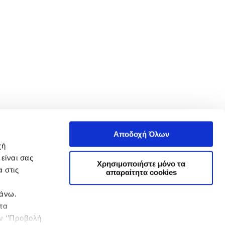
Αποδοχή Όλων
χή
είναι σας
Χρησιμοποιήστε μόνο τα
 στις
απαραίτητα cookies
πάνω.
 τα
ην ‘’Προβολή