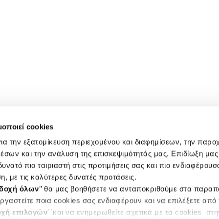
μοποιεί cookies
ια την εξατομίκευση περιεχομένου και διαφημίσεων, την παρο
έσων και την ανάλυση της επισκεψιμότητάς μας. Επιδίωξη μας 
υνατό πιο ταιριαστή στις προτιμήσεις σας και πιο ενδιαφέρουσα
η, με τις καλύτερες δυνατές προτάσεις.
δοχή όλων
’’ θα μας βοηθήσετε να ανταποκριθούμε στα παρα
ργαστείτε ποια cookies σας ενδιαφέρουν και να επιλέξετε από
χή επιλογών
΄΄και να ενημερωθείτε σχετικά με τα cookies στ