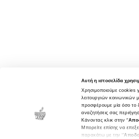
Αυτή η ιστοσελίδα χρησι
Χρησιμοποιούμε cookies γ
λειτουργιών κοινωνικών μ
προσφέρουμε μία όσο το δ
αναζητήσεις σας περιήγησ
Κάνοντας κλικ στην ‘’
Απο
Μπορείτε επίσης να επεξε
παρακάτω με την ‘’
Αποδο