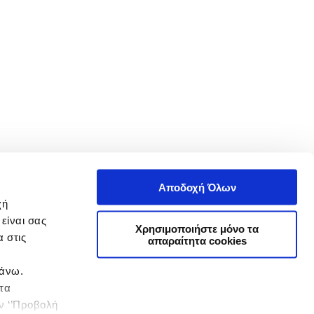
Αποδοχή Όλων
χή
είναι σας
Χρησιμοποιήστε μόνο τα
 στις
απαραίτητα cookies
πάνω.
 τα
ην ‘’Προβολή