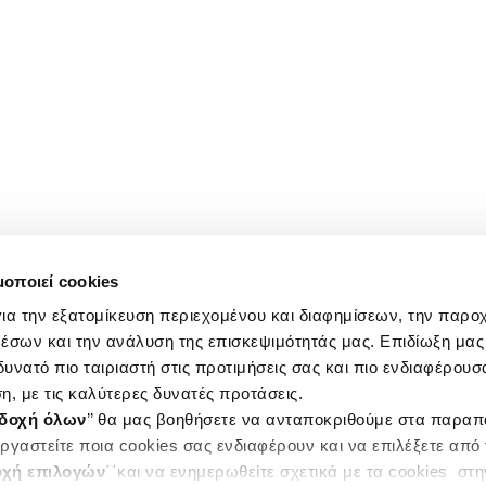
μοποιεί cookies
ια την εξατομίκευση περιεχομένου και διαφημίσεων, την παρο
έσων και την ανάλυση της επισκεψιμότητάς μας. Επιδίωξη μας 
υνατό πιο ταιριαστή στις προτιμήσεις σας και πιο ενδιαφέρουσα
η, με τις καλύτερες δυνατές προτάσεις.
δοχή όλων
’’ θα μας βοηθήσετε να ανταποκριθούμε στα παρα
ργαστείτε ποια cookies σας ενδιαφέρουν και να επιλέξετε από
χή επιλογών
΄΄και να ενημερωθείτε σχετικά με τα cookies στ