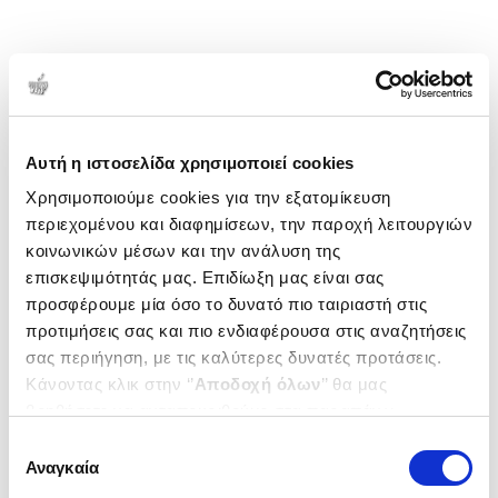
Αυτή η ιστοσελίδα χρησιμοποιεί cookies
Χρησιμοποιούμε cookies για την εξατομίκευση
περιεχομένου και διαφημίσεων, την παροχή λειτουργιών
κοινωνικών μέσων και την ανάλυση της
επισκεψιμότητάς μας. Επιδίωξη μας είναι σας
προσφέρουμε μία όσο το δυνατό πιο ταιριαστή στις
προτιμήσεις σας και πιο ενδιαφέρουσα στις αναζητήσεις
σας περιήγηση, με τις καλύτερες δυνατές προτάσεις.
Κάνοντας κλικ στην ‘’
Αποδοχή όλων
’’ θα μας
βοηθήσετε να ανταποκριθούμε στα παραπάνω.
Μπορείτε επίσης να επεξεργαστείτε ποια cookies σας
Επιλογή
ενδιαφέρουν και να επιλέξετε από τα παρακάτω με την
Αναγκαία
συγκατάθεσης
‘’
Αποδοχή επιλογών
΄΄και να ενημερωθείτε σχετικά με