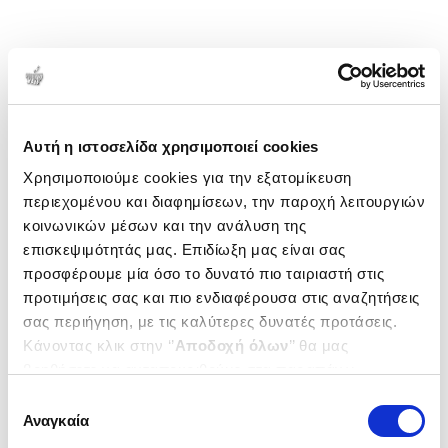
Αυτή η ιστοσελίδα χρησιμοποιεί cookies
Χρησιμοποιούμε cookies για την εξατομίκευση
περιεχομένου και διαφημίσεων, την παροχή λειτουργιών
κοινωνικών μέσων και την ανάλυση της
επισκεψιμότητάς μας. Επιδίωξη μας είναι σας
προσφέρουμε μία όσο το δυνατό πιο ταιριαστή στις
προτιμήσεις σας και πιο ενδιαφέρουσα στις αναζητήσεις
σας περιήγηση, με τις καλύτερες δυνατές προτάσεις.
Κάνοντας κλικ στην ‘’
Αποδοχή όλων
’’ θα μας
βοηθήσετε να ανταποκριθούμε στα παραπάνω.
Μπορείτε επίσης να επεξεργαστείτε ποια cookies σας
Επιλογή
ενδιαφέρουν και να επιλέξετε από τα παρακάτω με την
Αναγκαία
συγκατάθεσης
‘’
Αποδοχή επιλογών
΄΄και να ενημερωθείτε σχετικά με