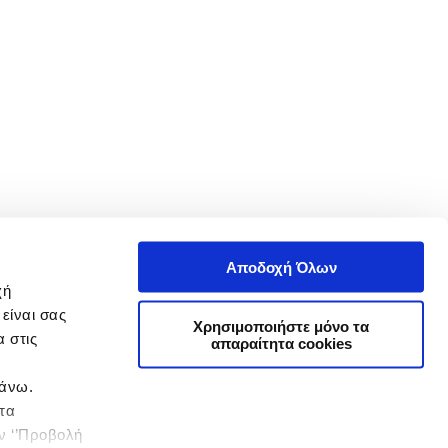
Αποδοχή Όλων
χή
είναι σας
Χρησιμοποιήστε μόνο τα
 στις
απαραίτητα cookies
πάνω.
 τα
ην ‘’Προβολή