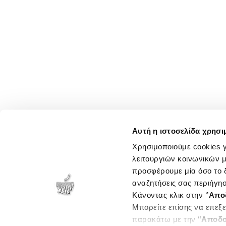
Αυτή η ιστοσελίδα χρησι
Χρησιμοποιούμε cookies γ
λειτουργιών κοινωνικών μ
προσφέρουμε μία όσο το δ
αναζητήσεις σας περιήγησ
Κάνοντας κλικ στην ‘’
Απο
Μπορείτε επίσης να επεξε
παρακάτω με την ‘’
Αποδο