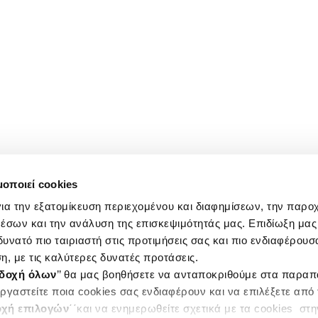
μοποιεί cookies
ια την εξατομίκευση περιεχομένου και διαφημίσεων, την παρο
έσων και την ανάλυση της επισκεψιμότητάς μας. Επιδίωξη μας 
υνατό πιο ταιριαστή στις προτιμήσεις σας και πιο ενδιαφέρουσα
η, με τις καλύτερες δυνατές προτάσεις.
δοχή όλων
’’ θα μας βοηθήσετε να ανταποκριθούμε στα παρα
ργαστείτε ποια cookies σας ενδιαφέρουν και να επιλέξετε από
χή επιλογών
΄΄και να ενημερωθείτε σχετικά με τα cookies στ