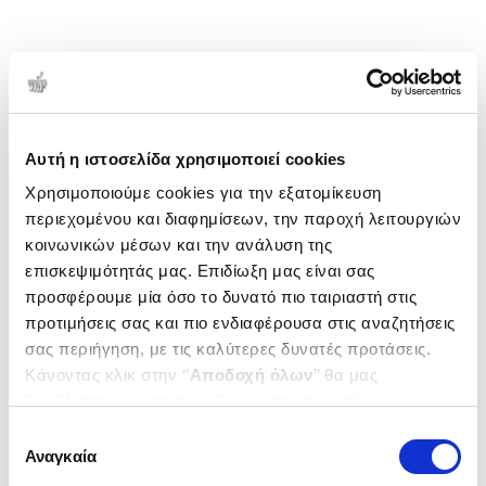
Αυτή η ιστοσελίδα χρησιμοποιεί cookies
Χρησιμοποιούμε cookies για την εξατομίκευση
περιεχομένου και διαφημίσεων, την παροχή λειτουργιών
κοινωνικών μέσων και την ανάλυση της
επισκεψιμότητάς μας. Επιδίωξη μας είναι σας
προσφέρουμε μία όσο το δυνατό πιο ταιριαστή στις
προτιμήσεις σας και πιο ενδιαφέρουσα στις αναζητήσεις
σας περιήγηση, με τις καλύτερες δυνατές προτάσεις.
Κάνοντας κλικ στην ‘’
Αποδοχή όλων
’’ θα μας
βοηθήσετε να ανταποκριθούμε στα παραπάνω.
Μπορείτε επίσης να επεξεργαστείτε ποια cookies σας
Επιλογή
ενδιαφέρουν και να επιλέξετε από τα παρακάτω με την
Αναγκαία
συγκατάθεσης
‘’
Αποδοχή επιλογών
΄΄και να ενημερωθείτε σχετικά με