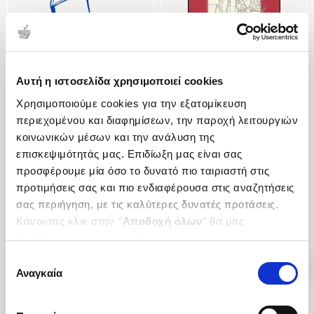
Αυτή η ιστοσελίδα χρησιμοποιεί cookies
(
0
)
(
0
)
Χρησιμοποιούμε cookies για την εξατομίκευση
Ο χάρτης της αγάπης μου
ΟΙ ΦΩΤΑΨΙΕΣ ΤΟΥ ΕΡΩΤΑ
περιεχομένου και διαφημίσεων, την παροχή λειτουργιών
Οι ερωτικοί στίχοι
ΕΓΓΟΝΟΠΟΥΛΟΣ ΝΙΚΟΣ
κοινωνικών μέσων και την ανάλυση της
ΚΟΝΤΟΣ ΓΙΑΝΝΗΣ
Κωδ. Πολιτείας
:
4350-0660
επισκεψιμότητάς μας. Επιδίωξη μας είναι σας
Κωδ. Πολιτείας
:
2410-0951
προσφέρουμε μία όσο το δυνατό πιο ταιριαστή στις
προτιμήσεις σας και πιο ενδιαφέρουσα στις αναζητήσεις
σας περιήγηση, με τις καλύτερες δυνατές προτάσεις.
.
00
.
60
.
00
.
00
14
€
12
€
20
€
12
€
Κάνοντας κλικ στην ‘’
Αποδοχή όλων
’’ θα μας
Τιμή Έκδοσης
Τιμή Πολιτείας
Τιμή Έκδοσης
Τιμή Πολιτείας
βοηθήσετε να ανταποκριθούμε στα παραπάνω.
Μπορείτε επίσης να επεξεργαστείτε ποια cookies σας
Επιλογή
ενδιαφέρουν και να επιλέξετε από τα παρακάτω με την
Αναγκαία
συγκατάθεσης
‘’
Αποδοχή επιλογών
΄΄και να ενημερωθείτε σχετικά με
τα cookies στην ‘’Προβολή λεπτομερειών’’.