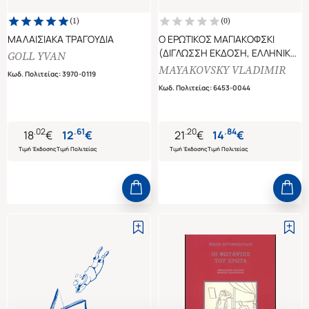
(
1
)
(
0
)
ΜΑΛΑΙΣΙΑΚΑ ΤΡΑΓΟΥΔΙΑ
Ο ΕΡΩΤΙΚΟΣ ΜΑΓΙΑΚΟΦΣΚΙ
(ΔΙΓΛΩΣΣΗ ΕΚΔΟΣΗ, ΕΛΛΗΝΙΚΑ
GOLL YVAN
- ΡΩΣΙΚΑ)
MAYAKOVSKY VLADIMIR
Κωδ. Πολιτείας
:
3970-0119
Κωδ. Πολιτείας
:
6453-0044
.
02
.
61
.
20
.
84
18
€
12
€
21
€
14
€
Τιμή Έκδοσης
Τιμή Πολιτείας
Τιμή Έκδοσης
Τιμή Πολιτείας