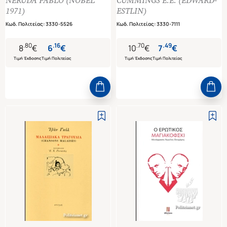
NERUDA PABLO (NOBEL
CUMMINGS E.E. (EDWARD-
1971)
ESTLIN)
Κωδ. Πολιτείας
:
3330-5526
Κωδ. Πολιτείας
:
3330-7111
.
80
.
16
.
70
.
49
8
€
6
€
10
€
7
€
Τιμή Έκδοσης
Τιμή Πολιτείας
Τιμή Έκδοσης
Τιμή Πολιτείας