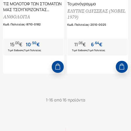
ΤΙΣ ΜΟΛΟΤΟΦ ΤΩΝ ΣΤΟΜΑΤΩΝ
Το μονόγραμμα
ΜΑΣ ΤΣΟΥΓΚΡΙΖΟΝΤΑΣ
ΕΛΥΤΗΣ ΟΔΥΣΣΕΑΣ (NOBEL
ΔΙΑΚΟΣΙΑ ΟΧΤΩ ΠΟΙΗΜΑΤΑ
ΑΝΘΟΛΟΓΙΑ
1979)
ΕΡΩΤΙΚΑ
Κωδ. Πολιτείας
:
8710-0182
Κωδ. Πολιτείας
:
2010-0025
.
00
.
50
.
06
.
64
15
€
10
€
11
€
6
€
Τιμή Έκδοσης
Τιμή Πολιτείας
Τιμή Έκδοσης
Τιμή Πολιτείας
1-16 από 16 προϊόντα