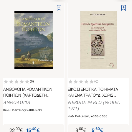
(
0
)
(
0
)
ΑΝΘΟΛΟΓΙΑ ΡΟΜΑΝΤΙΚΩΝ
ΕΙΚΟΣΙ ΕΡΩΤΙΚΑ ΠΟΙΗΜΑΤΑ
ΠΟΙΗΤΩΝ (ΧΑΡΤΟΔΕΤΗ
ΚΑΙ ΕΝΑ ΤΡΑΓΟΥΔΙ ΧΩΡΙΣ
ΕΚΔΟΣΗ)
ΚΑΜΜΙΑΝ ΕΛΠΙΔΑ
ΑΝΘΟΛΟΓΙΑ
NERUDA PABLO (NOBEL
1971)
Κωδ. Πολιτείας
:
2300-5749
Κωδ. Πολιτείας
:
4330-0306
.
00
.
40
.
00
.
60
22
€
15
€
8
€
5
€