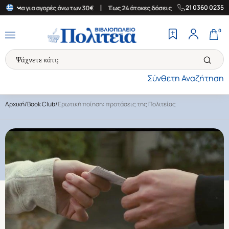
|
|
21 0360 0235
άδα για αγορές άνω των 30€
Έως 24 άτοκες δόσεις
Δωρεάν Μετα
0
Σύνθετη Αναζήτηση
Αρχική
/
Book Club
/
Ερωτική ποίηση: προτάσεις της Πολιτείας