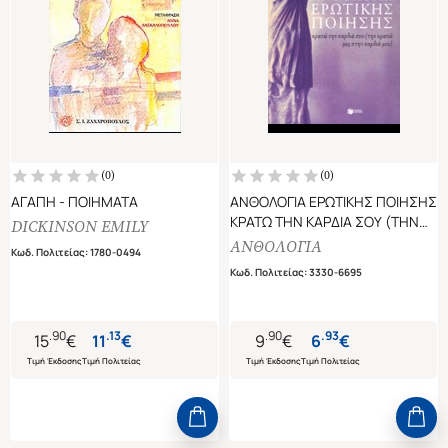
(
0
)
(
0
)
ΑΓΑΠΗ - ΠΟΙΗΜΑΤΑ
ΑΝΘΟΛΟΓΙΑ ΕΡΩΤΙΚΗΣ ΠΟΙΗΣΗΣ
ΚΡΑΤΩ ΤΗΝ ΚΑΡΔΙΑ ΣΟΥ (ΤΗΝ
DICKINSON EMILY
ΚΡΑΤΩ ΜΕΣ ΣΤΗΝ ΚΑΡΔΙΑ ΜΟΥ)
ΑΝΘΟΛΟΓΙΑ
Κωδ. Πολιτείας
:
1780-0494
Κωδ. Πολιτείας
:
3330-6695
.
90
.
13
.
90
.
93
15
€
11
€
9
€
6
€
Τιμή Έκδοσης
Τιμή Πολιτείας
Τιμή Έκδοσης
Τιμή Πολιτείας