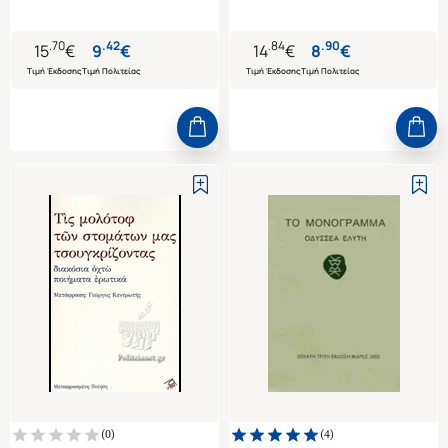
.
70
.
42
.
84
.
90
15
€
9
€
14
€
8
€
Τιμή Έκδοσης
Τιμή Πολιτείας
Τιμή Έκδοσης
Τιμή Πολιτείας
(
0
)
(
4
)