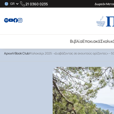
21 0360 0235
Δωρεάν Μεταφ
Βιβλία
Εποχιακά
Σχολικ
Αρχική
/
Book Club
/
Καλοκαίρι 2025: «Διαβάζοντας σε ανοιχτούς ορίζοντες» – 50 