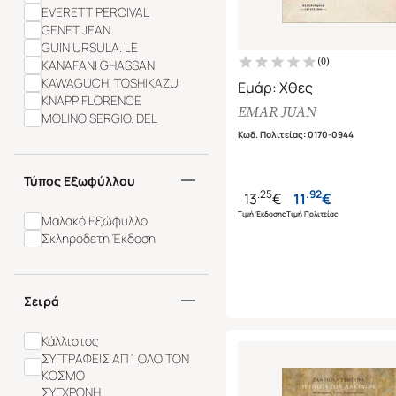
EVERETT PERCIVAL
GENET JEAN
GUIN URSULA. LE
(
0
)
KANAFANI GHASSAN
KAWAGUCHI TOSHIKAZU
Εμάρ: Χθες
KNAPP FLORENCE
EMAR JUAN
MOLINO SERGIO. DEL
MURRAY PAUL
Κωδ. Πολιτείας
:
0170-0944
NELSON AZUMAH CALEB
PEACE DAVID
Τύπος Εξωφύλλου
SKESLIEN-CHARLES JANET
.
25
.
92
13
€
11
€
TONDELLI PIER-VITTORIO
Τιμή Έκδοσης
Τιμή Πολιτείας
Μαλακό Εξώφυλλο
VARGAS-LLOSA MARIO
Σκληρόδετη Έκδοση
(NOBEL 2010)
WARREN ROBERT - PENN
WINN ALICE
Σειρά
Κάλλιστος
ΣΥΓΓΡΑΦΕΙΣ ΑΠ΄ ΟΛΟ ΤΟΝ
ΚΟΣΜΟ
ΣΥΓΧΡΟΝΗ