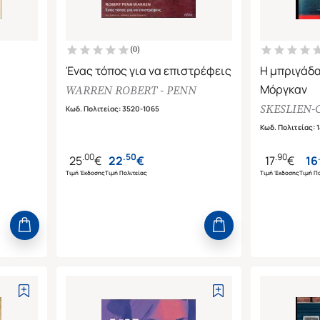
(
0
)
Ένας τόπος για να επιστρέφεις
Η μπριγάδα
Μόργκαν
WARREN ROBERT - PENN
SKESLIEN-
Κωδ. Πολιτείας
:
3520-1065
Κωδ. Πολιτείας
:
1
.
00
.
50
.
90
.
25
€
22
€
17
€
16
Τιμή Έκδοσης
Τιμή Πολιτείας
Τιμή Έκδοσης
Τιμή Πο