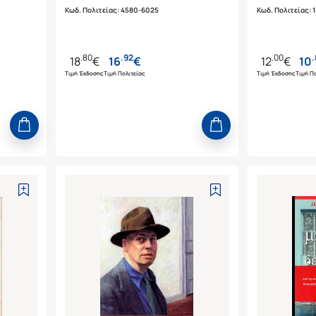
Κωδ. Πολιτείας
:
4580-6025
Κωδ. Πολιτείας
:
1
.
80
.
92
.
00
.
18
€
16
€
12
€
10
Τιμή Έκδοσης
Τιμή Πολιτείας
Τιμή Έκδοσης
Τιμή Πο