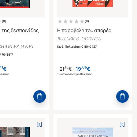
(
0
)
(
0
)
 της δεσποινίδος
Η παραβολή του σπορέα
BUTLER E. OCTAVIA
CHARLES JANET
Κωδ. Πολιτείας
:
0110-0427
470-3817
11
.
18
.
06
€
21
€
19
€
λιτείας
Τιμή Έκδοσης
Τιμή Πολιτείας