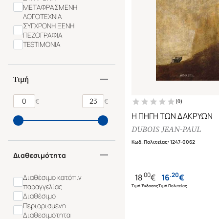
ΜΕΤΑΦΡΑΣΜΕΝΗ
ΛΟΓΟΤΕΧΝΙΑ
ΣΥΓΧΡΟΝΗ ΞΕΝΗ
ΠΕΖΟΓΡΑΦΙΑ
TESTIMONIA
Τιμή
€
€
(
0
)
Η ΠΗΓΗ ΤΩΝ ΔΑΚΡΥΩΝ
DUBOIS JEAN-PAUL
Κωδ. Πολιτείας
:
1247-0062
Διαθεσιμότητα
.
00
.
20
18
€
16
€
Διαθέσιμο κατόπιν
παραγγελίας
Τιμή Έκδοσης
Τιμή Πολιτείας
Διαθέσιμο
Περιορισμένη
Διαθεσιμότητα