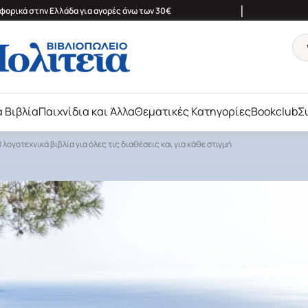
|
ορικά στην Ελλάδα για αγορές άνω των 30€
ά Βιβλία
Παιχνίδια και Άλλα
Θεματικές Κατηγορίες
Bookclub
Σ
λογοτεχνικά βιβλία για όλες τις διαθέσεις και για κάθε στιγμή