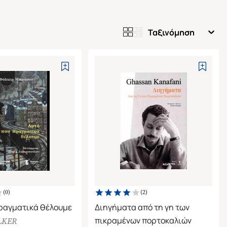
Ταξινόμηση
(
0
)
(
2
)
ραγματικά θέλουμε
Διηγήματα από τη γη των
πικραμένων πορτοκαλιών
LKER