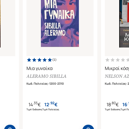
(
1
)
Μια γυναίκα
Μικροί κόσ
ALERAMO SIBILLA
NELSON A
Κωδ. Πολιτείας
:
1200-2310
Κωδ. Πολιτείας
:
.
35
.
92
.
80
.
14
€
12
€
18
€
16
Τιμή Έκδοσης
Τιμή Πολιτείας
Τιμή Έκδοσης
Τιμή Πο