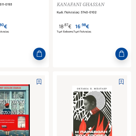
KANAFANI GHASSAN
511-0193
Κωδ. Πολιτείας
:
3740-0102
80
.
87
.
98
€
18
€
16
€
λιτείας
Τιμή Έκδοσης
Τιμή Πολιτείας