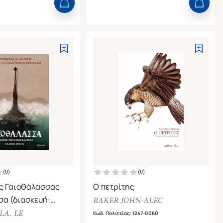
(
0
)
(
0
)
ης Γαιοθάλασσας
Ο πετρίτης
α (διασκευή:
BAKER JOHN-ALEC
ταμ, graphic novel)
LA. LE
Κωδ. Πολιτείας
:
1247-0060