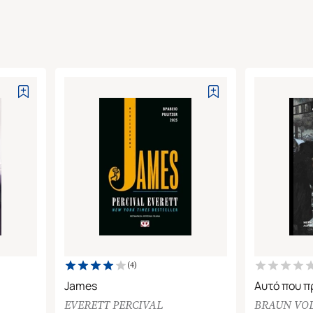
(
4
)
James
Αυτό που π
EVERETT PERCIVAL
BRAUN VO