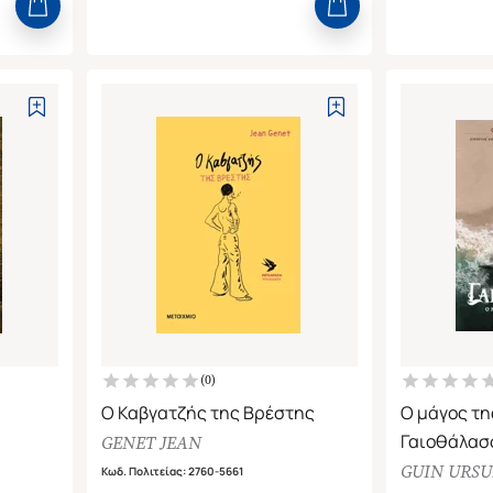
(
0
)
Ο Καβγατζής της Βρέστης
Ο μάγος τ
Γαιοθάλασσ
GENET JEAN
Φρεντ Φόρν
GUIN URSU
Κωδ. Πολιτείας
:
2760-5661