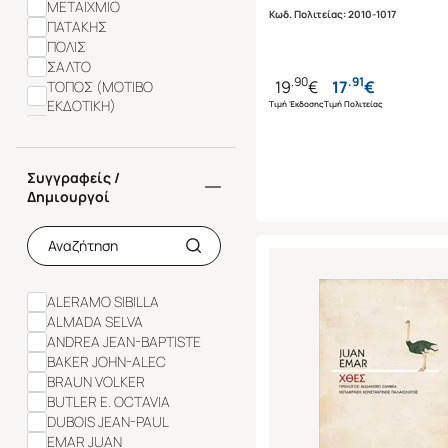
ΜΕΤΑΙΧΜΙΟ
Κωδ. Πολιτείας
:
2010-1017
ΠΑΤΑΚΗΣ
ΠΟΛΙΣ
ΣΑΛΤΟ
.
90
.
91
19
€
17
€
ΤΟΠΟΣ (ΜΟΤΙΒΟ
ΕΚΔΟΤΙΚΗ)
Τιμή Έκδοσης
Τιμή Πολιτείας
ΨΥΧΟΓΙΟΣ
Συγγραφείς /
Δημιουργοί
ALERAMO SIBILLA
ALMADA SELVA
ANDREA JEAN-BAPTISTE
BAKER JOHN-ALEC
BRAUN VOLKER
BUTLER E. OCTAVIA
DUBOIS JEAN-PAUL
EMAR JUAN