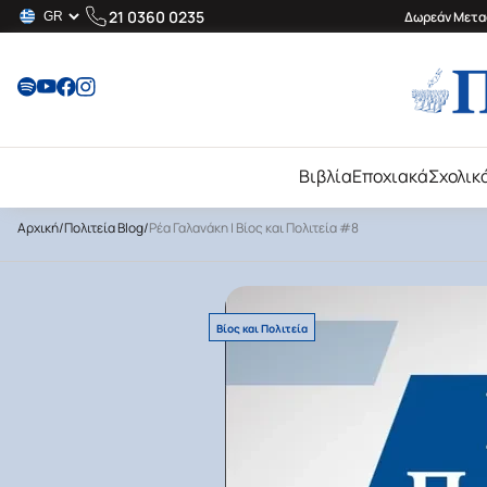
21 0360 0235
Δωρεάν Μεταφ
Βιβλία
Εποχιακά
Σχολικ
Αρχική
/
Πολιτεία Blog
/
Ρέα Γαλανάκη | Βίος και Πολιτεία #8
Βίος και Πολιτεία