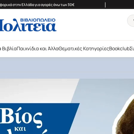
|
ορικά στην Ελλάδα για αγορές άνω των 30€
ά Βιβλία
Παιχνίδια και Άλλα
Θεματικές Κατηγορίες
Bookclub
Σ