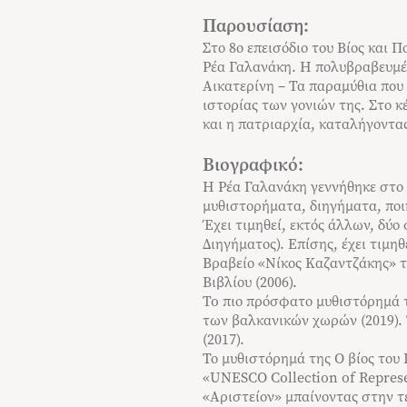
Παρουσίαση:
Στο 8ο επεισόδιο του Βίος και 
Ρέα Γαλανάκη. Η πολυβραβευμέν
Αικατερίνη – Τα παραμύθια που 
ιστορίας των γονιών της. Στο κ
και η πατριαρχία, καταλήγοντας
Βιογραφικό:
Η Ρέα Γαλανάκη γεννήθηκε στο 
μυθιστορήματα, διηγήματα, ποι
Έχει τιμηθεί, εκτός άλλων, δύο
Διηγήματος). Eπίσης, έχει τιμη
Βραβείο «Νίκος Καζαντζάκης» τ
Bιβλίου (2006).
To πιο πρόσφατο μυθιστόρημά τ
των βαλκανικών χωρών (2019). Τ
(2017).
Το μυθιστόρημά της Ο βίος του
«UNESCO Collection of Represe
«Αριστείον» μπαίνοντας στην τ