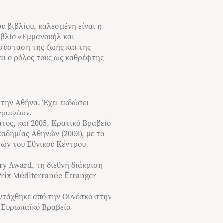
υ βιβλίου, καλεσμένη είναι η
ιβλίο «Εμμανουήλ και
ασύσταση της ζωής και της
και ο ρόλος τους ως καθρέφτης
στην Αθήνα. Έχει εκδώσει
γγραφέων.
τος, και 2005, Κρατικό Βραβείο
αδημίας Αθηνών (2003), με το
τών του Eθνικού Kέντρου
y Award, τη διεθνή διάκριση
Prix Méditerranée Étranger
εντάχθηκε από την Ουνέσκο στην
ο Ευρωπαϊκό Βραβείο