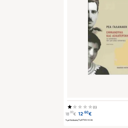
(
1
)
.
60
.
00
12
€
18
€
Τιμή Πολιτείας
Τιμή Έκδοσης