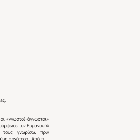
ες.
 οι «γνωστοί-άγνωστοι»
ιαμόρφωσε τον Εμμανουήλ
ν τους γνωρίσω, πριν
ούμε αργότερα. Από πού