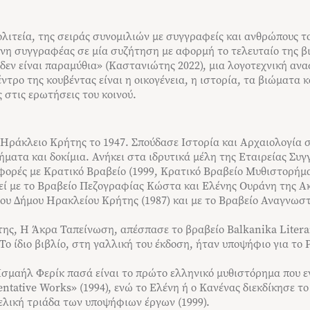
Πολιτεία, της σειράς συνομιλιών με συγγραφείς και ανθρώπους το
η συγγραφέας σε μία συζήτηση με αφορμή το τελευταίο της β
δεν είναι παραμύθια» (Καστανιώτης 2022), μια λογοτεχνική αν
έντρο της κουβέντας είναι η οικογένεια, η ιστορία, τα βιώματα 
 στις ερωτήσεις του κοινού.
Ηράκλειο Κρήτης το 1947. Σπούδασε Ιστορία και Αρχαιολογία 
ήματα και δοκίμια. Ανήκει στα ιδρυτικά μέλη της Εταιρείας Συ
 φορές με Κρατικό Βραβείο (1999, Κρατικό Βραβείο Μυθιστορήμα
θεί με το Βραβείο Πεζογραφίας Κώστα και Ελένης Ουράνη της Ακ
ου Δήμου Hρακλείου Kρήτης (1987) και με το Βραβείο Αναγνωσ
ης, Η Άκρα Ταπείνωση, απέσπασε το βραβείο Balkanika Literar
ο ίδιο βιβλίο, στη γαλλική του έκδοση, ήταν υποψήφιο για το 
 Ισμαήλ Φερίκ πασά είναι το πρώτο ελληνικό μυθιστόρημα που 
ntative Works» (1994), ενώ το Ελένη ή ο Κανένας διεκδίκησε τ
ελική τριάδα των υποψήφιων έργων (1999).