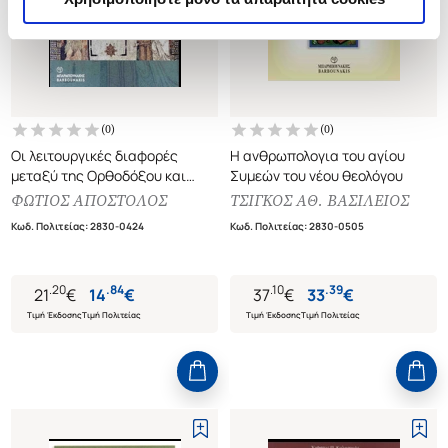
(
0
)
(
0
)
Οι λειτουργικές διαφορές
Η ανθρωπολογια του αγίου
μεταξύ της Ορθοδόξου και
Συμεών του νέου θεολόγου
Ρωμαιοκαθολικής Εκκλησίας
ΦΩΤΙΟΣ ΑΠΟΣΤΟΛΟΣ
ΤΣΙΓΚΟΣ ΑΘ. ΒΑΣΙΛΕΙΟΣ
μετά τις αποφάσεις της Β΄
Κωδ. Πολιτείας
:
2830-0424
Κωδ. Πολιτείας
:
2830-0505
Συνόδου του Βατικανού
.
20
.
84
.
10
.
39
21
€
14
€
37
€
33
€
Τιμή Έκδοσης
Τιμή Πολιτείας
Τιμή Έκδοσης
Τιμή Πολιτείας