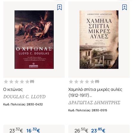
(
0
)
(
0
)
Ο χιτώνας
Χαμηλά σπίτια μικρές αυλές
(1912-1917)
DOUGLAS C. LLOYD
Θεσσαλονίκη, μνήμη και στάχτη
ΔΡΑΓΩΓΙΑΣ ΔΗΜΗΤΡΗΣ
Κωδ. Πολιτείας
:
2830-0432
Κωδ. Πολιτείας
:
2830-0515
.
32
.
32
.
50
.
85
23
€
16
€
26
€
23
€