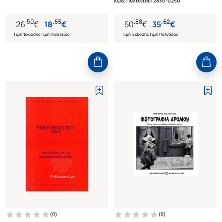
Κωδ. Πολιτείας
:
2830-0250
.
50
.
55
.
88
.
62
26
€
18
€
50
€
35
€
Τιμή Έκδοσης
Τιμή Πολιτείας
Τιμή Έκδοσης
Τιμή Πολιτείας
(
0
)
(
0
)