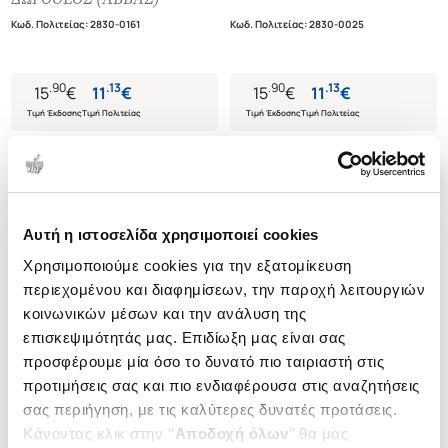
ΚΑΛΛΙΕΡΓΕΙΑ ΤΩΝ ΑΡΕΤΩΝ ΚΑΤΑ
Κωδ. Πολιτείας
:
2830-0161
Κωδ. Πολιτείας
:
2830-0025
ΤΗΝ ΔΙΔΑΣΚΑΛΙΑ ΤΟΥ ΑΒΒΑ
ΔΩΡΟΘΕΟΥ ΓΑΖΗΣ (ΜΕΤΑ
ΑΝΕΚΔΟΤΟΥ ΑΚΟΛΟΥΘΙΑΣ ΤΩΝ
.
90
.
13
.
90
.
13
15
€
11
€
15
€
11
€
ΑΓΙΩΝ ΔΩΡΟΘΕΟΥ ΚΑΙ
ΔΟΣΙΘΕΟΥ)
Τιμή Έκδοσης
Τιμή Πολιτείας
Τιμή Έκδοσης
Τιμή Πολιτείας
Αυτή η ιστοσελίδα χρησιμοποιεί cookies
Χρησιμοποιούμε cookies για την εξατομίκευση
περιεχομένου και διαφημίσεων, την παροχή λειτουργιών
κοινωνικών μέσων και την ανάλυση της
επισκεψιμότητάς μας. Επιδίωξη μας είναι σας
προσφέρουμε μία όσο το δυνατό πιο ταιριαστή στις
προτιμήσεις σας και πιο ενδιαφέρουσα στις αναζητήσεις
σας περιήγηση, με τις καλύτερες δυνατές προτάσεις.
Κάνοντας κλικ στην ‘’
Αποδοχή όλων
’’ θα μας