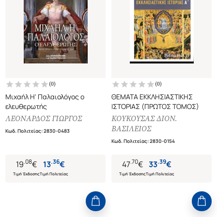
(
0
)
(
0
)
Μιχαήλ Η' Παλαιολόγος ο
ΘΕΜΑΤΑ ΕΚΚΛΗΣΙΑΣΤΙΚΗΣ
ελευθερωτής
ΙΣΤΟΡΙΑΣ (ΠΡΩΤΟΣ ΤΟΜΟΣ)
ΛΕΟΝΑΡΔΟΣ ΓΙΩΡΓΟΣ
ΚΟΥΚΟΥΣΑΣ ΔΙΟΝ.
ΒΑΣΙΛΕΙΟΣ
Κωδ. Πολιτείας
:
2830-0483
Κωδ. Πολιτείας
:
2830-0154
.
08
.
36
.
70
.
39
19
€
13
€
47
€
33
€
Τιμή Έκδοσης
Τιμή Πολιτείας
Τιμή Έκδοσης
Τιμή Πολιτείας