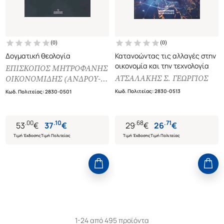
(
0
)
(
0
)
Δογματική θεολογία
Κατανοώντας τις αλλαγές στην
οικονομία και την τεχνολογία
ΕΠΙΣΚΟΠΟΣ ΜΗΤΡΟΦΑΝΗΣ
ΑΤΣΑΛΑΚΗΣ Σ. ΓΕΩΡΓΙΟΣ
ΟΙΚΟΝΟΜΙΔΗΣ (ΑΝΔΡΟΥ-
ΚΕΑΣ)
Κωδ. Πολιτείας
:
2830-0513
Κωδ. Πολιτείας
:
2830-0501
.
00
.
10
.
68
.
71
53
€
37
€
29
€
26
€
Τιμή Έκδοσης
Τιμή Πολιτείας
Τιμή Έκδοσης
Τιμή Πολιτείας
1-24 από 495 προϊόντα