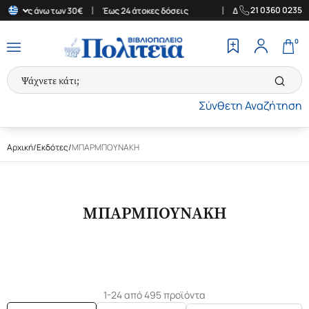
|
|
21 0360 0235
ορές άνω των 30€
Έως 24 άτοκες δόσεις
Δωρεάν Μεταφορικά στη
0
Σύνθετη Αναζήτηση
Αρχική
/
Εκδότες
/
ΜΠΑΡΜΠΟΥΝΑΚΗ
ΜΠΑΡΜΠΟΥΝΑΚΗ
1-24 από 495 προϊόντα