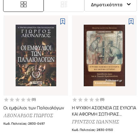
Δημοτικότητα
(
0
)
(
0
)
Οι εμφύλιοι των Παλαιολόγων
Η ΨΥΧΙΚΗ ΑΣΘΕΝΕΙΑ ΩΣ ΕΥΛΟΓΙΑ
ΚΑΙ ΑΦΟΡΜΗ ΣΩΤΗΡΙΑΣ
ΛΕΟΝΑΡΔΟΣ ΓΙΩΡΓΟΣ
ΣΠΟΥΔΗ ΣΤΟ ΕΡΓΟ ΤΟΥ π.
ΓΡΙΝΤΖΟΣ ΙΩΑΝΝΗΣ
Κωδ. Πολιτείας
:
2830-0497
ΣΥΜΕΩΝ ΚΡΑΓΙΟΠΟΥΛΟΥ
Κωδ. Πολιτείας
:
2830-0150