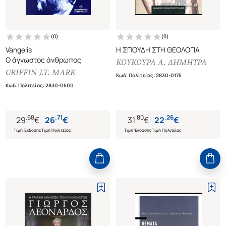
(
0
)
(
0
)
Vangelis
Η ΣΠΟΥΔΗ ΣΤΗ ΘΕΟΛΟΓΙΑ
Ο άγνωστος άνθρωπος
ΚΟΥΚΟΥΡΑ Α. ΔΗΜΗΤΡΑ
GRIFFIN J.T. MARK
Κωδ. Πολιτείας
:
2830-0175
Κωδ. Πολιτείας
:
2830-0500
.
68
.
71
.
80
.
26
29
€
26
€
31
€
22
€
Τιμή Έκδοσης
Τιμή Πολιτείας
Τιμή Έκδοσης
Τιμή Πολιτείας