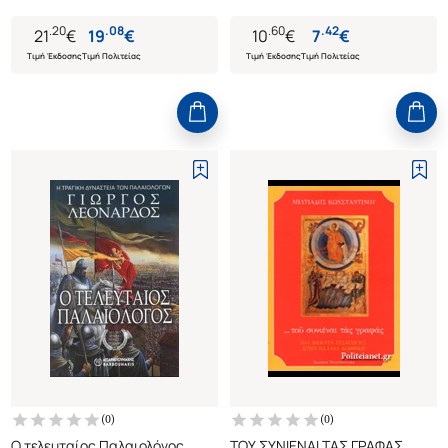
.
20
.
08
.
60
.
42
21
€
19
€
10
€
7
€
Τιμή Έκδοσης
Τιμή Πολιτείας
Τιμή Έκδοσης
Τιμή Πολιτείας
(
0
)
(
0
)
Ο τελευταίος Παλαιολόγος
ΤΟΥ ΣΥΝΙΕΝΑΙ ΤΑΣ ΓΡΑΦΑΣ