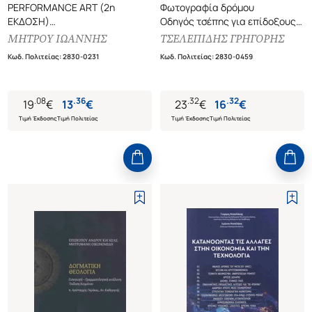
PERFORMANCE ART (2η
Φωτογραφία δρόμου
ΕΚΔΟΣΗ)
Οδηγός τσέπης για επίδοξους
ΑΣΥΝΕΙΔΗΤΟ, ΣΩΜΑ,
συλλέκτες εικόνων
ΜΗΤΡΟΥ ΙΩΑΝΝΗΣ
ΤΣΕΛΕΠΙΔΗΣ ΓΡΗΓΟΡΗΣ
ΠΑΡΑΣΤΑΣΙΑΚΗ ΠΡΑΞΗ
Κωδ. Πολιτείας
:
2830-0231
Κωδ. Πολιτείας
:
2830-0459
.
08
.
36
.
32
.
32
19
€
13
€
23
€
16
€
Τιμή Έκδοσης
Τιμή Πολιτείας
Τιμή Έκδοσης
Τιμή Πολιτείας