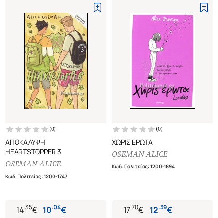
(
0
)
(
0
)
ΑΠΟΚΑΛΥΨΗ
ΧΩΡΙΣ ΕΡΩΤΑ
HEARTSTOPPER 3
OSEMAN ALICE
OSEMAN ALICE
Κωδ. Πολιτείας
:
1200-1894
Κωδ. Πολιτείας
:
1200-1747
.
35
.
04
.
70
.
39
14
€
10
€
17
€
12
€