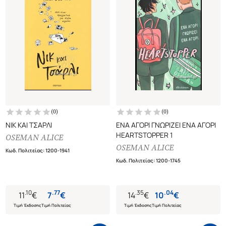
(
0
)
(
0
)
ΝΙΚ ΚΑΙ ΤΣΑΡΛΙ
ΕΝΑ ΑΓΟΡΙ ΓΝΩΡΙΖΕΙ ΕΝΑ ΑΓΟΡΙ
HEARTSTOPPER 1
OSEMAN ALICE
OSEMAN ALICE
Κωδ. Πολιτείας
:
1200-1941
Κωδ. Πολιτείας
:
1200-1745
.
10
.
77
.
35
.
04
11
€
7
€
14
€
10
€
Τιμή Έκδοσης
Τιμή Πολιτείας
Τιμή Έκδοσης
Τιμή Πολιτείας