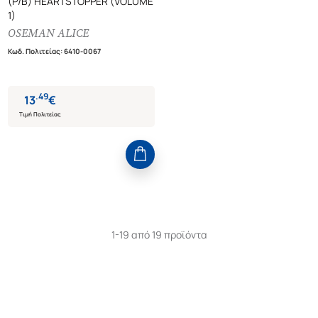
(P/B) HEARTSTOPPER (VOLUME
1)
OSEMAN ALICE
Κωδ. Πολιτείας
:
6410-0067
.
49
13
€
Τιμή Πολιτείας
1-19 από 19 προϊόντα