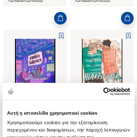
Τιμή Έκδοσης
Τιμή Πολιτείας
Τιμή Έκδοσης
Τιμή Πολιτείας
(
0
)
(
1
)
Αυτή η ιστοσελίδα χρησιμοποιεί cookies
(P/B) Radio Silence
(P/B) HEARTSTOPPER (VOLUME
Χρησιμοποιούμε cookies για την εξατομίκευση
2)
OSEMAN ALICE
περιεχομένου και διαφημίσεων, την παροχή λειτουργιών
OSEMAN ALICE
Κωδ. Πολιτείας
:
0931-1185