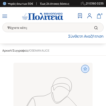
|
|
21 0360 0235
 αγορές άνω των 30€
Έως 24 άτοκες δόσεις
Δωρεάν Μεταφορικά 
0
Σύνθετη Αναζήτηση
Αρχική
/
Συγγραφείς
/
OSEMAN ALICE