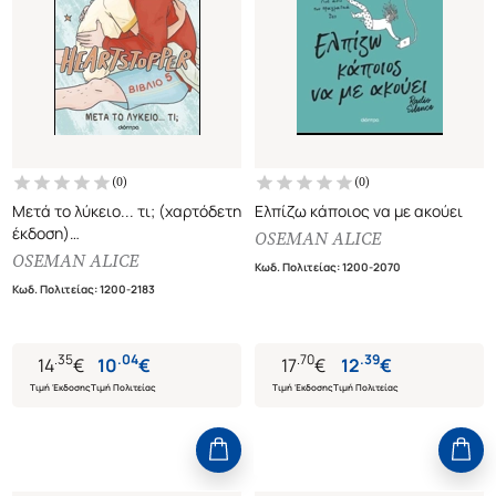
(
0
)
(
0
)
Μετά το λύκειο... τι; (χαρτόδετη
Ελπίζω κάποιος να με ακούει
έκδοση)
OSEMAN ALICE
Heartstopper 5
OSEMAN ALICE
Κωδ. Πολιτείας
:
1200-2070
Κωδ. Πολιτείας
:
1200-2183
.
35
.
04
.
70
.
39
14
€
10
€
17
€
12
€
Τιμή Έκδοσης
Τιμή Πολιτείας
Τιμή Έκδοσης
Τιμή Πολιτείας