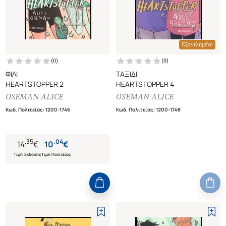
Εξαντλημένο
(
0
)
(
0
)
ΦΙΛΙ
ΤΑΞΙΔΙ
HEARTSTOPPER 2
HEARTSTOPPER 4
OSEMAN ALICE
OSEMAN ALICE
Κωδ. Πολιτείας
:
1200-1746
Κωδ. Πολιτείας
:
1200-1748
.
35
.
04
14
€
10
€
Τιμή Έκδοσης
Τιμή Πολιτείας