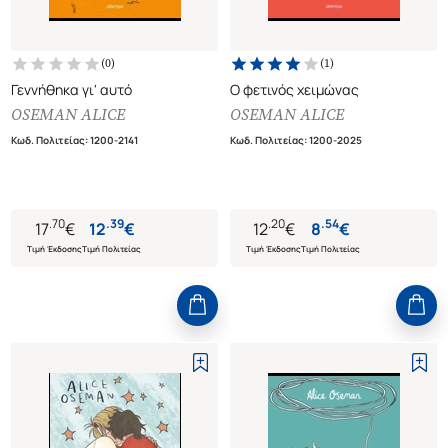
(
0
)
(
1
)
Γεννήθηκα γι' αυτό
Ο φετινός χειμώνας
OSEMAN ALICE
OSEMAN ALICE
Κωδ. Πολιτείας
:
1200-2141
Κωδ. Πολιτείας
:
1200-2025
.
70
.
39
.
20
.
54
17
€
12
€
12
€
8
€
Τιμή Έκδοσης
Τιμή Πολιτείας
Τιμή Έκδοσης
Τιμή Πολιτείας