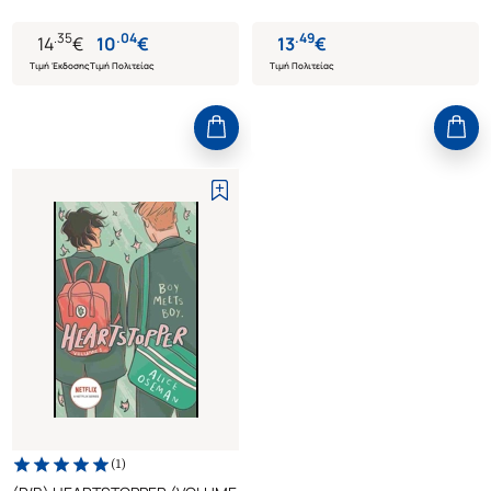
.
35
.
04
.
49
14
€
10
€
13
€
Τιμή Έκδοσης
Τιμή Πολιτείας
Τιμή Πολιτείας
(
1
)