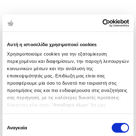
Αυτή η ιστοσελίδα χρησιμοποιεί cookies
Χρησιμοποιούμε cookies για την εξατομίκευση
περιεχομένου και διαφημίσεων, την παροχή λειτουργιών
κοινωνικών μέσων και την ανάλυση της
επισκεψιμότητάς μας. Επιδίωξη μας είναι σας
προσφέρουμε μία όσο το δυνατό πιο ταιριαστή στις
προτιμήσεις σας και πιο ενδιαφέρουσα στις αναζητήσεις
σας περιήγηση, με τις καλύτερες δυνατές προτάσεις.
Κάνοντας κλικ στην ‘’
Αποδοχή όλων
’’ θα μας
βοηθήσετε να ανταποκριθούμε στα παραπάνω.
Μπορείτε επίσης να επεξεργαστείτε ποια cookies σας
Επιλογή
ενδιαφέρουν και να επιλέξετε από τα παρακάτω με την
Αναγκαία
συγκατάθεσης
‘’
Αποδοχή επιλογών
΄΄και να ενημερωθείτε σχετικά με