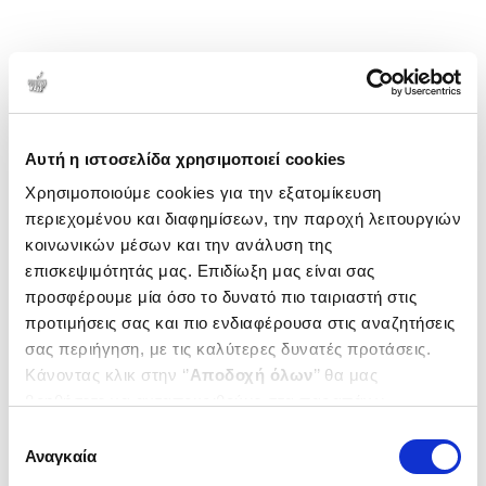
Αυτή η ιστοσελίδα χρησιμοποιεί cookies
Χρησιμοποιούμε cookies για την εξατομίκευση
περιεχομένου και διαφημίσεων, την παροχή λειτουργιών
κοινωνικών μέσων και την ανάλυση της
επισκεψιμότητάς μας. Επιδίωξη μας είναι σας
προσφέρουμε μία όσο το δυνατό πιο ταιριαστή στις
προτιμήσεις σας και πιο ενδιαφέρουσα στις αναζητήσεις
σας περιήγηση, με τις καλύτερες δυνατές προτάσεις.
Κάνοντας κλικ στην ‘’
Αποδοχή όλων
’’ θα μας
βοηθήσετε να ανταποκριθούμε στα παραπάνω.
Μπορείτε επίσης να επεξεργαστείτε ποια cookies σας
Επιλογή
ενδιαφέρουν και να επιλέξετε από τα παρακάτω με την
Αναγκαία
συγκατάθεσης
‘’
Αποδοχή επιλογών
΄΄και να ενημερωθείτε σχετικά με