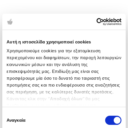
Αυτή η ιστοσελίδα χρησιμοποιεί cookies
Χρησιμοποιούμε cookies για την εξατομίκευση
περιεχομένου και διαφημίσεων, την παροχή λειτουργιών
κοινωνικών μέσων και την ανάλυση της
επισκεψιμότητάς μας. Επιδίωξη μας είναι σας
προσφέρουμε μία όσο το δυνατό πιο ταιριαστή στις
προτιμήσεις σας και πιο ενδιαφέρουσα στις αναζητήσεις
σας περιήγηση, με τις καλύτερες δυνατές προτάσεις.
Κάνοντας κλικ στην ‘’
Αποδοχή όλων
’’ θα μας
βοηθήσετε να ανταποκριθούμε στα παραπάνω.
Μπορείτε επίσης να επεξεργαστείτε ποια cookies σας
Επιλογή
ενδιαφέρουν και να επιλέξετε από τα παρακάτω με την
Αναγκαία
συγκατάθεσης
‘’
Αποδοχή επιλογών
΄΄και να ενημερωθείτε σχετικά με