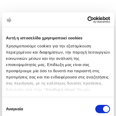
Αυτή η ιστοσελίδα χρησιμοποιεί cookies
Χρησιμοποιούμε cookies για την εξατομίκευση
περιεχομένου και διαφημίσεων, την παροχή λειτουργιών
κοινωνικών μέσων και την ανάλυση της
επισκεψιμότητάς μας. Επιδίωξη μας είναι σας
προσφέρουμε μία όσο το δυνατό πιο ταιριαστή στις
προτιμήσεις σας και πιο ενδιαφέρουσα στις αναζητήσεις
σας περιήγηση, με τις καλύτερες δυνατές προτάσεις.
Κάνοντας κλικ στην ‘’
Αποδοχή όλων
’’ θα μας
βοηθήσετε να ανταποκριθούμε στα παραπάνω.
Μπορείτε επίσης να επεξεργαστείτε ποια cookies σας
Επιλογή
ενδιαφέρουν και να επιλέξετε από τα παρακάτω με την
Αναγκαία
συγκατάθεσης
‘’
Αποδοχή επιλογών
΄΄και να ενημερωθείτε σχετικά με