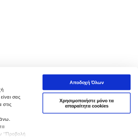
Αποδοχή Όλων
χή
είναι σας
Χρησιμοποιήστε μόνο τα
 στις
απαραίτητα cookies
πάνω.
 τα
ην ‘’Προβολή