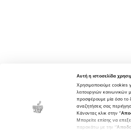
Αυτή η ιστοσελίδα χρησι
Χρησιμοποιούμε cookies γ
λειτουργιών κοινωνικών μ
προσφέρουμε μία όσο το δ
αναζητήσεις σας περιήγησ
Κάνοντας κλικ στην ‘’
Απο
Μπορείτε επίσης να επεξε
παρακάτω με την ‘’
Αποδο