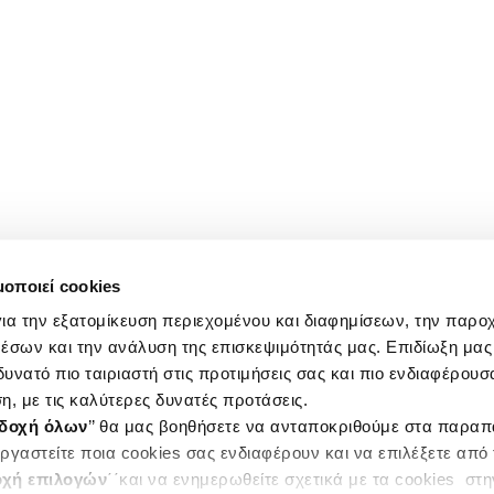
μοποιεί cookies
ια την εξατομίκευση περιεχομένου και διαφημίσεων, την παρο
έσων και την ανάλυση της επισκεψιμότητάς μας. Επιδίωξη μας 
υνατό πιο ταιριαστή στις προτιμήσεις σας και πιο ενδιαφέρουσα
η, με τις καλύτερες δυνατές προτάσεις.
δοχή όλων
’’ θα μας βοηθήσετε να ανταποκριθούμε στα παρα
ργαστείτε ποια cookies σας ενδιαφέρουν και να επιλέξετε από
χή επιλογών
΄΄και να ενημερωθείτε σχετικά με τα cookies στ