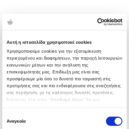
Αυτή η ιστοσελίδα χρησιμοποιεί cookies
Χρησιμοποιούμε cookies για την εξατομίκευση
περιεχομένου και διαφημίσεων, την παροχή λειτουργιών
κοινωνικών μέσων και την ανάλυση της
επισκεψιμότητάς μας. Επιδίωξη μας είναι σας
προσφέρουμε μία όσο το δυνατό πιο ταιριαστή στις
προτιμήσεις σας και πιο ενδιαφέρουσα στις αναζητήσεις
σας περιήγηση, με τις καλύτερες δυνατές προτάσεις.
Κάνοντας κλικ στην ‘’
Αποδοχή όλων
’’ θα μας
βοηθήσετε να ανταποκριθούμε στα παραπάνω.
Μπορείτε επίσης να επεξεργαστείτε ποια cookies σας
Επιλογή
ενδιαφέρουν και να επιλέξετε από τα παρακάτω με την
Αναγκαία
συγκατάθεσης
‘’
Αποδοχή επιλογών
΄΄και να ενημερωθείτε σχετικά με