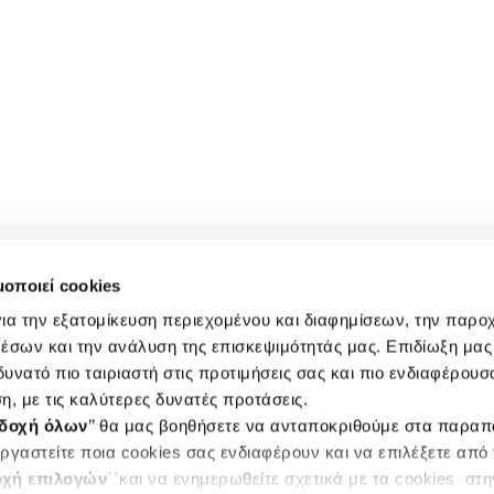
μοποιεί cookies
ια την εξατομίκευση περιεχομένου και διαφημίσεων, την παρο
έσων και την ανάλυση της επισκεψιμότητάς μας. Επιδίωξη μας 
υνατό πιο ταιριαστή στις προτιμήσεις σας και πιο ενδιαφέρουσα
η, με τις καλύτερες δυνατές προτάσεις.
δοχή όλων
’’ θα μας βοηθήσετε να ανταποκριθούμε στα παρα
ργαστείτε ποια cookies σας ενδιαφέρουν και να επιλέξετε από
χή επιλογών
΄΄και να ενημερωθείτε σχετικά με τα cookies στ