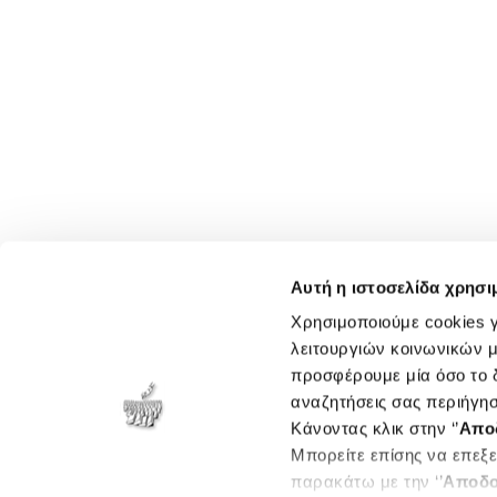
Αυτή η ιστοσελίδα χρησι
Χρησιμοποιούμε cookies γ
λειτουργιών κοινωνικών μ
προσφέρουμε μία όσο το δ
αναζητήσεις σας περιήγησ
Κάνοντας κλικ στην ‘’
Απο
Μπορείτε επίσης να επεξε
παρακάτω με την ‘’
Αποδο