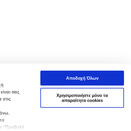
Αποδοχή Όλων
χή
είναι σας
Χρησιμοποιήστε μόνο τα
 στις
απαραίτητα cookies
πάνω.
 τα
ην ‘’Προβολή