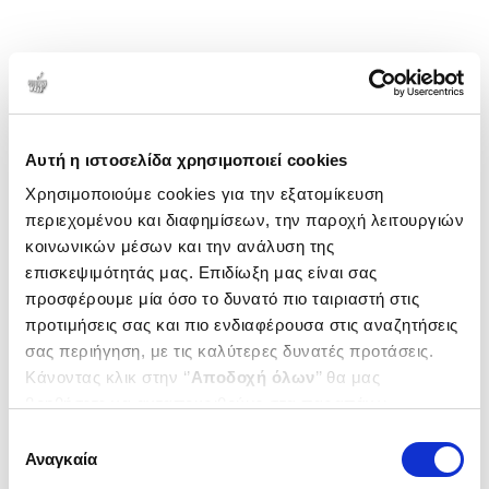
Αυτή η ιστοσελίδα χρησιμοποιεί cookies
Χρησιμοποιούμε cookies για την εξατομίκευση
περιεχομένου και διαφημίσεων, την παροχή λειτουργιών
κοινωνικών μέσων και την ανάλυση της
επισκεψιμότητάς μας. Επιδίωξη μας είναι σας
προσφέρουμε μία όσο το δυνατό πιο ταιριαστή στις
προτιμήσεις σας και πιο ενδιαφέρουσα στις αναζητήσεις
σας περιήγηση, με τις καλύτερες δυνατές προτάσεις.
Κάνοντας κλικ στην ‘’
Αποδοχή όλων
’’ θα μας
βοηθήσετε να ανταποκριθούμε στα παραπάνω.
Μπορείτε επίσης να επεξεργαστείτε ποια cookies σας
Επιλογή
ενδιαφέρουν και να επιλέξετε από τα παρακάτω με την
Αναγκαία
συγκατάθεσης
‘’
Αποδοχή επιλογών
΄΄και να ενημερωθείτε σχετικά με