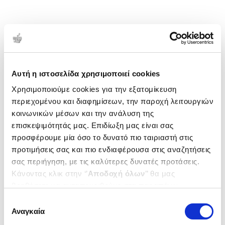
Αυτή η ιστοσελίδα χρησιμοποιεί cookies
Χρησιμοποιούμε cookies για την εξατομίκευση
περιεχομένου και διαφημίσεων, την παροχή λειτουργιών
κοινωνικών μέσων και την ανάλυση της
επισκεψιμότητάς μας. Επιδίωξη μας είναι σας
προσφέρουμε μία όσο το δυνατό πιο ταιριαστή στις
προτιμήσεις σας και πιο ενδιαφέρουσα στις αναζητήσεις
σας περιήγηση, με τις καλύτερες δυνατές προτάσεις.
Κάνοντας κλικ στην ‘’
Αποδοχή όλων
’’ θα μας
βοηθήσετε να ανταποκριθούμε στα παραπάνω.
Μπορείτε επίσης να επεξεργαστείτε ποια cookies σας
Επιλογή
ενδιαφέρουν και να επιλέξετε από τα παρακάτω με την
Αναγκαία
συγκατάθεσης
‘’
Αποδοχή επιλογών
΄΄και να ενημερωθείτε σχετικά με