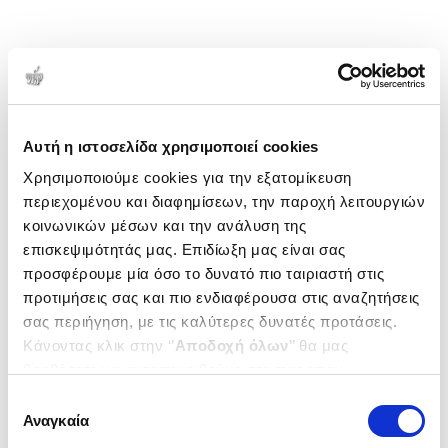
Αυτή η ιστοσελίδα χρησιμοποιεί cookies
Χρησιμοποιούμε cookies για την εξατομίκευση
περιεχομένου και διαφημίσεων, την παροχή λειτουργιών
κοινωνικών μέσων και την ανάλυση της
επισκεψιμότητάς μας. Επιδίωξη μας είναι σας
προσφέρουμε μία όσο το δυνατό πιο ταιριαστή στις
προτιμήσεις σας και πιο ενδιαφέρουσα στις αναζητήσεις
σας περιήγηση, με τις καλύτερες δυνατές προτάσεις.
Κάνοντας κλικ στην ‘’
Αποδοχή όλων
’’ θα μας
βοηθήσετε να ανταποκριθούμε στα παραπάνω.
Μπορείτε επίσης να επεξεργαστείτε ποια cookies σας
Επιλογή
ενδιαφέρουν και να επιλέξετε από τα παρακάτω με την
Αναγκαία
συγκατάθεσης
‘’
Αποδοχή επιλογών
΄΄και να ενημερωθείτε σχετικά με