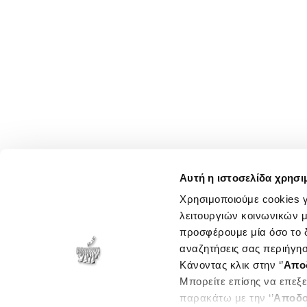
Αυτή η ιστοσελίδα χρησι
Χρησιμοποιούμε cookies γ
λειτουργιών κοινωνικών μ
προσφέρουμε μία όσο το δ
αναζητήσεις σας περιήγησ
Κάνοντας κλικ στην ‘’
Απο
Μπορείτε επίσης να επεξε
παρακάτω με την ‘’
Αποδο