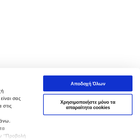
Αποδοχή Όλων
χή
είναι σας
Χρησιμοποιήστε μόνο τα
 στις
απαραίτητα cookies
πάνω.
 τα
ην ‘’Προβολή