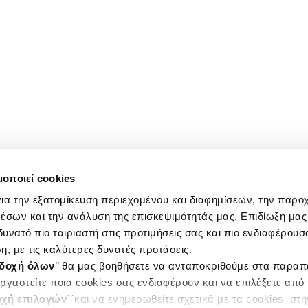
μοποιεί cookies
ια την εξατομίκευση περιεχομένου και διαφημίσεων, την παρο
έσων και την ανάλυση της επισκεψιμότητάς μας. Επιδίωξη μας 
υνατό πιο ταιριαστή στις προτιμήσεις σας και πιο ενδιαφέρουσα
η, με τις καλύτερες δυνατές προτάσεις.
δοχή όλων
’’ θα μας βοηθήσετε να ανταποκριθούμε στα παρα
ργαστείτε ποια cookies σας ενδιαφέρουν και να επιλέξετε από
χή επιλογών
΄΄και να ενημερωθείτε σχετικά με τα cookies στ