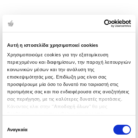
Αυτή η ιστοσελίδα χρησιμοποιεί cookies
Χρησιμοποιούμε cookies για την εξατομίκευση
περιεχομένου και διαφημίσεων, την παροχή λειτουργιών
κοινωνικών μέσων και την ανάλυση της
επισκεψιμότητάς μας. Επιδίωξη μας είναι σας
προσφέρουμε μία όσο το δυνατό πιο ταιριαστή στις
προτιμήσεις σας και πιο ενδιαφέρουσα στις αναζητήσεις
σας περιήγηση, με τις καλύτερες δυνατές προτάσεις.
Κάνοντας κλικ στην ‘’
Αποδοχή όλων
’’ θα μας
βοηθήσετε να ανταποκριθούμε στα παραπάνω.
Μπορείτε επίσης να επεξεργαστείτε ποια cookies σας
Επιλογή
ενδιαφέρουν και να επιλέξετε από τα παρακάτω με την
Αναγκαία
συγκατάθεσης
‘’
Αποδοχή επιλογών
΄΄και να ενημερωθείτε σχετικά με