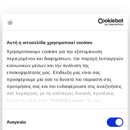
Αυτή η ιστοσελίδα χρησιμοποιεί cookies
Χρησιμοποιούμε cookies για την εξατομίκευση
περιεχομένου και διαφημίσεων, την παροχή λειτουργιών
κοινωνικών μέσων και την ανάλυση της
επισκεψιμότητάς μας. Επιδίωξη μας είναι σας
προσφέρουμε μία όσο το δυνατό πιο ταιριαστή στις
προτιμήσεις σας και πιο ενδιαφέρουσα στις αναζητήσεις
σας περιήγηση, με τις καλύτερες δυνατές προτάσεις.
Κάνοντας κλικ στην ‘’
Αποδοχή όλων
’’ θα μας
βοηθήσετε να ανταποκριθούμε στα παραπάνω.
Μπορείτε επίσης να επεξεργαστείτε ποια cookies σας
Επιλογή
ενδιαφέρουν και να επιλέξετε από τα παρακάτω με την
Αναγκαία
συγκατάθεσης
‘’
Αποδοχή επιλογών
΄΄και να ενημερωθείτε σχετικά με