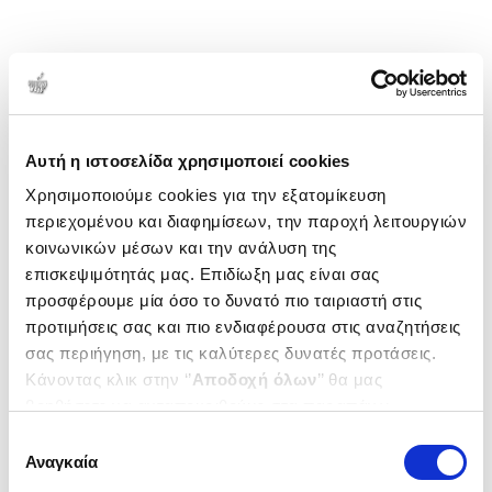
Αυτή η ιστοσελίδα χρησιμοποιεί cookies
Χρησιμοποιούμε cookies για την εξατομίκευση
περιεχομένου και διαφημίσεων, την παροχή λειτουργιών
κοινωνικών μέσων και την ανάλυση της
επισκεψιμότητάς μας. Επιδίωξη μας είναι σας
προσφέρουμε μία όσο το δυνατό πιο ταιριαστή στις
προτιμήσεις σας και πιο ενδιαφέρουσα στις αναζητήσεις
σας περιήγηση, με τις καλύτερες δυνατές προτάσεις.
Κάνοντας κλικ στην ‘’
Αποδοχή όλων
’’ θα μας
βοηθήσετε να ανταποκριθούμε στα παραπάνω.
Μπορείτε επίσης να επεξεργαστείτε ποια cookies σας
Επιλογή
ενδιαφέρουν και να επιλέξετε από τα παρακάτω με την
Αναγκαία
συγκατάθεσης
‘’
Αποδοχή επιλογών
΄΄και να ενημερωθείτε σχετικά με