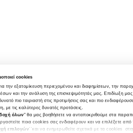
μοποιεί cookies
ια την εξατομίκευση περιεχομένου και διαφημίσεων, την παρο
έσων και την ανάλυση της επισκεψιμότητάς μας. Επιδίωξη μας 
υνατό πιο ταιριαστή στις προτιμήσεις σας και πιο ενδιαφέρουσα
η, με τις καλύτερες δυνατές προτάσεις.
δοχή όλων
’’ θα μας βοηθήσετε να ανταποκριθούμε στα παρα
ργαστείτε ποια cookies σας ενδιαφέρουν και να επιλέξετε από
χή επιλογών
΄΄και να ενημερωθείτε σχετικά με τα cookies στ