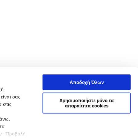
Αποδοχή Όλων
χή
είναι σας
Χρησιμοποιήστε μόνο τα
 στις
απαραίτητα cookies
πάνω.
 τα
ην ‘’Προβολή