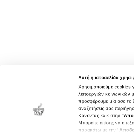
Αυτή η ιστοσελίδα χρησι
Χρησιμοποιούμε cookies γ
λειτουργιών κοινωνικών μ
προσφέρουμε μία όσο το δ
αναζητήσεις σας περιήγησ
Κάνοντας κλικ στην ‘’
Απο
Μπορείτε επίσης να επεξε
παρακάτω με την ‘’
Αποδο