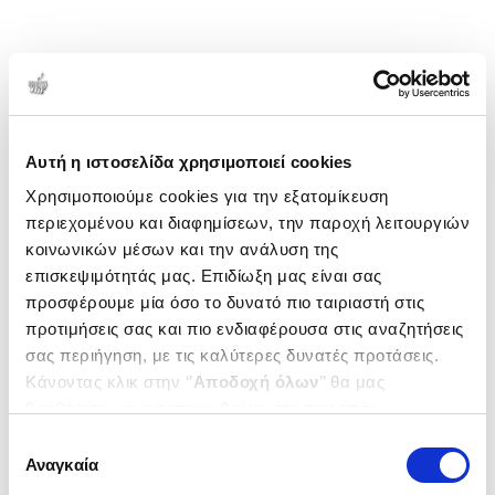
Αυτή η ιστοσελίδα χρησιμοποιεί cookies
Χρησιμοποιούμε cookies για την εξατομίκευση
περιεχομένου και διαφημίσεων, την παροχή λειτουργιών
κοινωνικών μέσων και την ανάλυση της
επισκεψιμότητάς μας. Επιδίωξη μας είναι σας
προσφέρουμε μία όσο το δυνατό πιο ταιριαστή στις
προτιμήσεις σας και πιο ενδιαφέρουσα στις αναζητήσεις
σας περιήγηση, με τις καλύτερες δυνατές προτάσεις.
Κάνοντας κλικ στην ‘’
Αποδοχή όλων
’’ θα μας
βοηθήσετε να ανταποκριθούμε στα παραπάνω.
Μπορείτε επίσης να επεξεργαστείτε ποια cookies σας
Επιλογή
ενδιαφέρουν και να επιλέξετε από τα παρακάτω με την
Αναγκαία
συγκατάθεσης
‘’
Αποδοχή επιλογών
΄΄και να ενημερωθείτε σχετικά με