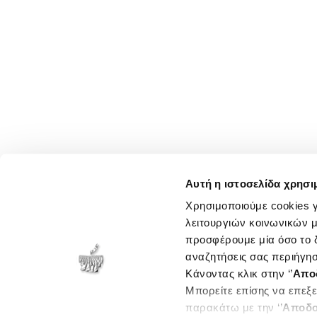
Αυτή η ιστοσελίδα χρησι
Χρησιμοποιούμε cookies γ
λειτουργιών κοινωνικών μ
προσφέρουμε μία όσο το δ
αναζητήσεις σας περιήγησ
Κάνοντας κλικ στην ‘’
Απο
Μπορείτε επίσης να επεξε
παρακάτω με την ‘’
Αποδο