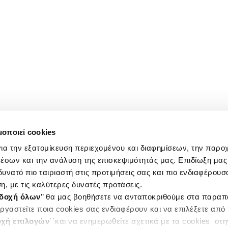
μοποιεί cookies
ια την εξατομίκευση περιεχομένου και διαφημίσεων, την παρο
έσων και την ανάλυση της επισκεψιμότητάς μας. Επιδίωξη μας 
υνατό πιο ταιριαστή στις προτιμήσεις σας και πιο ενδιαφέρουσα
η, με τις καλύτερες δυνατές προτάσεις.
δοχή όλων
’’ θα μας βοηθήσετε να ανταποκριθούμε στα παρα
ργαστείτε ποια cookies σας ενδιαφέρουν και να επιλέξετε από
χή επιλογών
΄΄και να ενημερωθείτε σχετικά με τα cookies στ