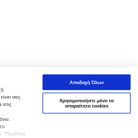
Αποδοχή Όλων
χή
είναι σας
Χρησιμοποιήστε μόνο τα
 στις
απαραίτητα cookies
πάνω.
 τα
ην ‘’Προβολή