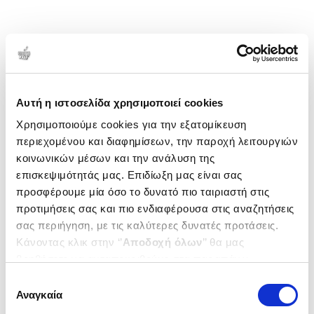
Αυτή η ιστοσελίδα χρησιμοποιεί cookies
Χρησιμοποιούμε cookies για την εξατομίκευση
περιεχομένου και διαφημίσεων, την παροχή λειτουργιών
κοινωνικών μέσων και την ανάλυση της
επισκεψιμότητάς μας. Επιδίωξη μας είναι σας
προσφέρουμε μία όσο το δυνατό πιο ταιριαστή στις
προτιμήσεις σας και πιο ενδιαφέρουσα στις αναζητήσεις
σας περιήγηση, με τις καλύτερες δυνατές προτάσεις.
Κάνοντας κλικ στην ‘’
Αποδοχή όλων
’’ θα μας
βοηθήσετε να ανταποκριθούμε στα παραπάνω.
Μπορείτε επίσης να επεξεργαστείτε ποια cookies σας
Επιλογή
ενδιαφέρουν και να επιλέξετε από τα παρακάτω με την
Αναγκαία
συγκατάθεσης
‘’
Αποδοχή επιλογών
΄΄και να ενημερωθείτε σχετικά με