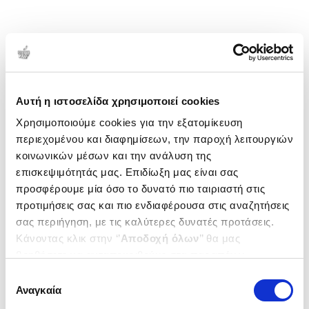
Αυτή η ιστοσελίδα χρησιμοποιεί cookies
Χρησιμοποιούμε cookies για την εξατομίκευση
περιεχομένου και διαφημίσεων, την παροχή λειτουργιών
κοινωνικών μέσων και την ανάλυση της
επισκεψιμότητάς μας. Επιδίωξη μας είναι σας
προσφέρουμε μία όσο το δυνατό πιο ταιριαστή στις
προτιμήσεις σας και πιο ενδιαφέρουσα στις αναζητήσεις
σας περιήγηση, με τις καλύτερες δυνατές προτάσεις.
Κάνοντας κλικ στην ‘’
Αποδοχή όλων
’’ θα μας
βοηθήσετε να ανταποκριθούμε στα παραπάνω.
Μπορείτε επίσης να επεξεργαστείτε ποια cookies σας
Επιλογή
ενδιαφέρουν και να επιλέξετε από τα παρακάτω με την
Αναγκαία
συγκατάθεσης
‘’
Αποδοχή επιλογών
΄΄και να ενημερωθείτε σχετικά με