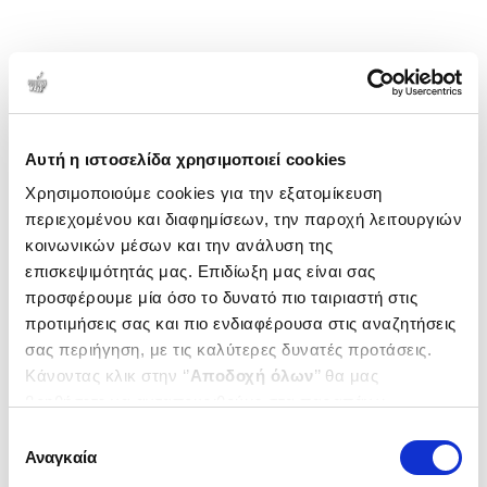
Αυτή η ιστοσελίδα χρησιμοποιεί cookies
Χρησιμοποιούμε cookies για την εξατομίκευση
περιεχομένου και διαφημίσεων, την παροχή λειτουργιών
κοινωνικών μέσων και την ανάλυση της
επισκεψιμότητάς μας. Επιδίωξη μας είναι σας
προσφέρουμε μία όσο το δυνατό πιο ταιριαστή στις
προτιμήσεις σας και πιο ενδιαφέρουσα στις αναζητήσεις
σας περιήγηση, με τις καλύτερες δυνατές προτάσεις.
Κάνοντας κλικ στην ‘’
Αποδοχή όλων
’’ θα μας
βοηθήσετε να ανταποκριθούμε στα παραπάνω.
Μπορείτε επίσης να επεξεργαστείτε ποια cookies σας
Επιλογή
ενδιαφέρουν και να επιλέξετε από τα παρακάτω με την
Αναγκαία
συγκατάθεσης
‘’
Αποδοχή επιλογών
΄΄και να ενημερωθείτε σχετικά με