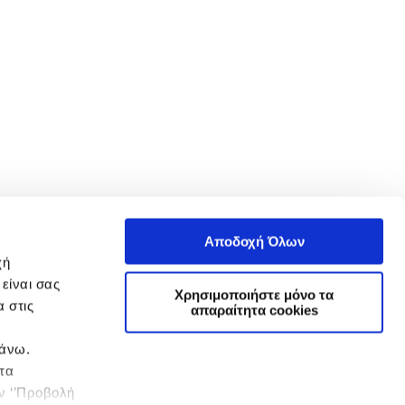
Αποδοχή Όλων
χή
είναι σας
Χρησιμοποιήστε μόνο τα
 στις
απαραίτητα cookies
πάνω.
 τα
ην ‘’Προβολή