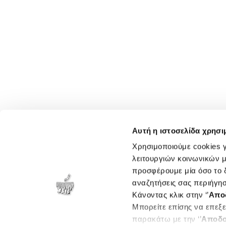
Αυτή η ιστοσελίδα χρησι
Χρησιμοποιούμε cookies γ
λειτουργιών κοινωνικών μ
προσφέρουμε μία όσο το δ
αναζητήσεις σας περιήγησ
Κάνοντας κλικ στην ‘’
Απο
Μπορείτε επίσης να επεξε
παρακάτω με την ‘’
Αποδο