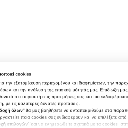
μοποιεί cookies
ια την εξατομίκευση περιεχομένου και διαφημίσεων, την παρο
έσων και την ανάλυση της επισκεψιμότητάς μας. Επιδίωξη μας 
υνατό πιο ταιριαστή στις προτιμήσεις σας και πιο ενδιαφέρουσα
η, με τις καλύτερες δυνατές προτάσεις.
δοχή όλων
’’ θα μας βοηθήσετε να ανταποκριθούμε στα παρα
ργαστείτε ποια cookies σας ενδιαφέρουν και να επιλέξετε από
χή επιλογών
΄΄και να ενημερωθείτε σχετικά με τα cookies στ