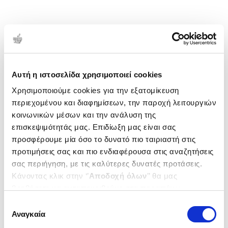
Αυτή η ιστοσελίδα χρησιμοποιεί cookies
Χρησιμοποιούμε cookies για την εξατομίκευση
περιεχομένου και διαφημίσεων, την παροχή λειτουργιών
κοινωνικών μέσων και την ανάλυση της
επισκεψιμότητάς μας. Επιδίωξη μας είναι σας
προσφέρουμε μία όσο το δυνατό πιο ταιριαστή στις
προτιμήσεις σας και πιο ενδιαφέρουσα στις αναζητήσεις
σας περιήγηση, με τις καλύτερες δυνατές προτάσεις.
Κάνοντας κλικ στην ‘’
Αποδοχή όλων
’’ θα μας
βοηθήσετε να ανταποκριθούμε στα παραπάνω.
Μπορείτε επίσης να επεξεργαστείτε ποια cookies σας
Επιλογή
ενδιαφέρουν και να επιλέξετε από τα παρακάτω με την
Αναγκαία
συγκατάθεσης
‘’
Αποδοχή επιλογών
΄΄και να ενημερωθείτε σχετικά με