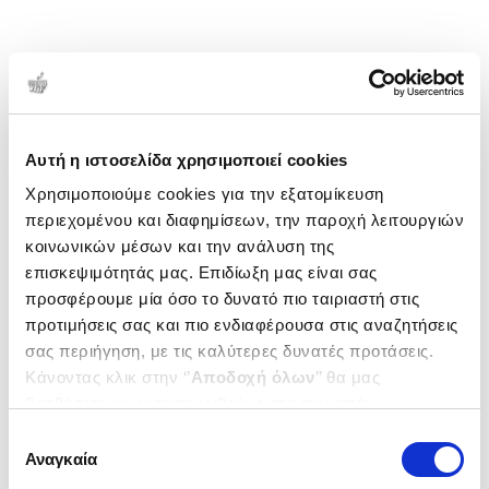
Αυτή η ιστοσελίδα χρησιμοποιεί cookies
Χρησιμοποιούμε cookies για την εξατομίκευση
περιεχομένου και διαφημίσεων, την παροχή λειτουργιών
κοινωνικών μέσων και την ανάλυση της
επισκεψιμότητάς μας. Επιδίωξη μας είναι σας
προσφέρουμε μία όσο το δυνατό πιο ταιριαστή στις
προτιμήσεις σας και πιο ενδιαφέρουσα στις αναζητήσεις
σας περιήγηση, με τις καλύτερες δυνατές προτάσεις.
Κάνοντας κλικ στην ‘’
Αποδοχή όλων
’’ θα μας
βοηθήσετε να ανταποκριθούμε στα παραπάνω.
Μπορείτε επίσης να επεξεργαστείτε ποια cookies σας
Επιλογή
ενδιαφέρουν και να επιλέξετε από τα παρακάτω με την
Αναγκαία
συγκατάθεσης
‘’
Αποδοχή επιλογών
΄΄και να ενημερωθείτε σχετικά με