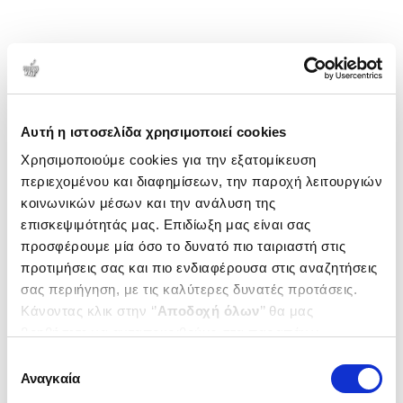
Αυτή η ιστοσελίδα χρησιμοποιεί cookies
Χρησιμοποιούμε cookies για την εξατομίκευση
περιεχομένου και διαφημίσεων, την παροχή λειτουργιών
κοινωνικών μέσων και την ανάλυση της
επισκεψιμότητάς μας. Επιδίωξη μας είναι σας
προσφέρουμε μία όσο το δυνατό πιο ταιριαστή στις
προτιμήσεις σας και πιο ενδιαφέρουσα στις αναζητήσεις
σας περιήγηση, με τις καλύτερες δυνατές προτάσεις.
Κάνοντας κλικ στην ‘’
Αποδοχή όλων
’’ θα μας
βοηθήσετε να ανταποκριθούμε στα παραπάνω.
Μπορείτε επίσης να επεξεργαστείτε ποια cookies σας
Επιλογή
ενδιαφέρουν και να επιλέξετε από τα παρακάτω με την
Αναγκαία
συγκατάθεσης
‘’
Αποδοχή επιλογών
΄΄και να ενημερωθείτε σχετικά με