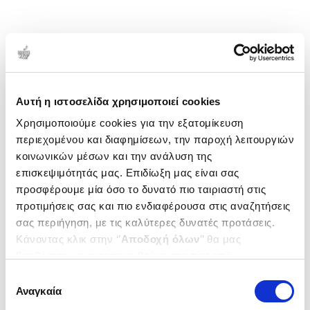
Αυτή η ιστοσελίδα χρησιμοποιεί cookies
Χρησιμοποιούμε cookies για την εξατομίκευση
περιεχομένου και διαφημίσεων, την παροχή λειτουργιών
κοινωνικών μέσων και την ανάλυση της
επισκεψιμότητάς μας. Επιδίωξη μας είναι σας
προσφέρουμε μία όσο το δυνατό πιο ταιριαστή στις
προτιμήσεις σας και πιο ενδιαφέρουσα στις αναζητήσεις
σας περιήγηση, με τις καλύτερες δυνατές προτάσεις.
Κάνοντας κλικ στην ‘’
Αποδοχή όλων
’’ θα μας
βοηθήσετε να ανταποκριθούμε στα παραπάνω.
Μπορείτε επίσης να επεξεργαστείτε ποια cookies σας
Επιλογή
ενδιαφέρουν και να επιλέξετε από τα παρακάτω με την
Αναγκαία
συγκατάθεσης
‘’
Αποδοχή επιλογών
΄΄και να ενημερωθείτε σχετικά με