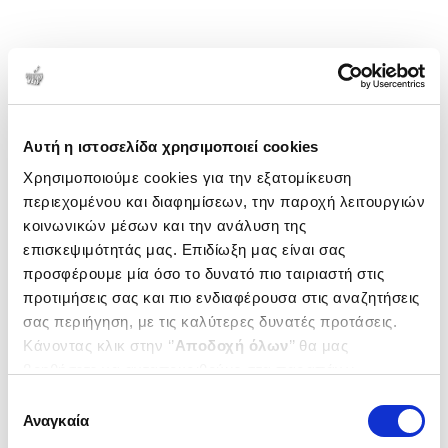
Αυτή η ιστοσελίδα χρησιμοποιεί cookies
Χρησιμοποιούμε cookies για την εξατομίκευση
περιεχομένου και διαφημίσεων, την παροχή λειτουργιών
κοινωνικών μέσων και την ανάλυση της
επισκεψιμότητάς μας. Επιδίωξη μας είναι σας
προσφέρουμε μία όσο το δυνατό πιο ταιριαστή στις
προτιμήσεις σας και πιο ενδιαφέρουσα στις αναζητήσεις
σας περιήγηση, με τις καλύτερες δυνατές προτάσεις.
Κάνοντας κλικ στην ‘’
Αποδοχή όλων
’’ θα μας
βοηθήσετε να ανταποκριθούμε στα παραπάνω.
Μπορείτε επίσης να επεξεργαστείτε ποια cookies σας
Επιλογή
ενδιαφέρουν και να επιλέξετε από τα παρακάτω με την
Αναγκαία
συγκατάθεσης
‘’
Αποδοχή επιλογών
΄΄και να ενημερωθείτε σχετικά με