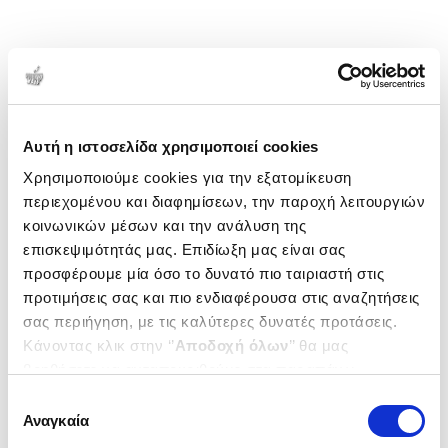
Αυτή η ιστοσελίδα χρησιμοποιεί cookies
Χρησιμοποιούμε cookies για την εξατομίκευση
περιεχομένου και διαφημίσεων, την παροχή λειτουργιών
κοινωνικών μέσων και την ανάλυση της
επισκεψιμότητάς μας. Επιδίωξη μας είναι σας
προσφέρουμε μία όσο το δυνατό πιο ταιριαστή στις
προτιμήσεις σας και πιο ενδιαφέρουσα στις αναζητήσεις
σας περιήγηση, με τις καλύτερες δυνατές προτάσεις.
Κάνοντας κλικ στην ‘’
Αποδοχή όλων
’’ θα μας
βοηθήσετε να ανταποκριθούμε στα παραπάνω.
Μπορείτε επίσης να επεξεργαστείτε ποια cookies σας
Επιλογή
ενδιαφέρουν και να επιλέξετε από τα παρακάτω με την
Αναγκαία
συγκατάθεσης
‘’
Αποδοχή επιλογών
΄΄και να ενημερωθείτε σχετικά με